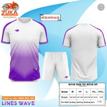
1
/
9