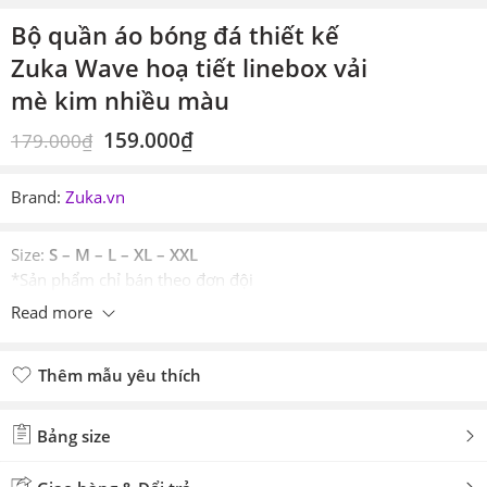
Bộ quần áo bóng đá thiết kế
Zuka Wave hoạ tiết linebox vải
mè kim nhiều màu
159.000
₫
179.000
₫
Brand:
Zuka.vn
Size:
S – M – L – XL – XXL
*Sản phẩm chỉ bán theo đơn đội
Read more
Thêm mẫu yêu thích
Đã thêm mẫu yêu thích
Bảng size