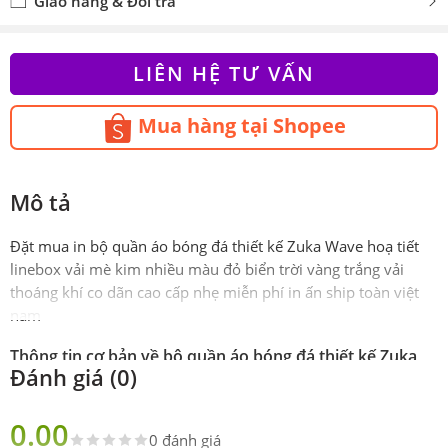
Giao hàng & Đổi trả
LIÊN HỆ TƯ VẤN
Mua hàng tại Shopee
Mô tả
Đặt mua in bộ quần áo bóng đá thiết kế Zuka Wave hoạ tiết
linebox vải mè kim nhiều màu đỏ biển trời vàng trắng vải
thoáng khí co dãn cao cấp nhẹ miễn phí in ấn ship toàn việt
nam
Thông tin cơ bản về bộ quần áo bóng đá thiết kế Zuka
Đánh giá (0)
Wave hoạ tiết linebox vải mè kim nhiều màu
Phiên
Chính hãng Zuka Sport
0.00
bản
0 đánh giá