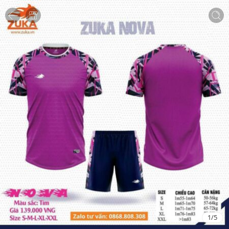
1
/
5