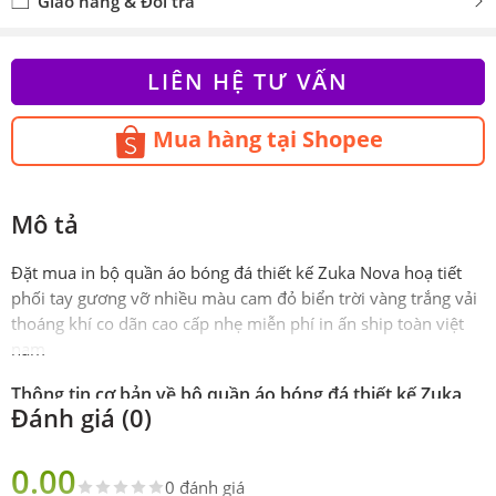
Giao hàng & Đổi trả
LIÊN HỆ TƯ VẤN
Mua hàng tại Shopee
Mô tả
Đặt mua in bộ quần áo bóng đá thiết kế Zuka Nova hoạ tiết
phối tay gương vỡ nhiều màu cam đỏ biển trời vàng trắng vải
thoáng khí co dãn cao cấp nhẹ miễn phí in ấn ship toàn việt
nam
Thông tin cơ bản về bộ quần áo bóng đá thiết kế Zuka
Đánh giá (0)
Nova hoạ tiết phối tay gương vỡ nhiều màu
Phiên
Chính hãng Zuka Sport
0.00
bản
0 đánh giá