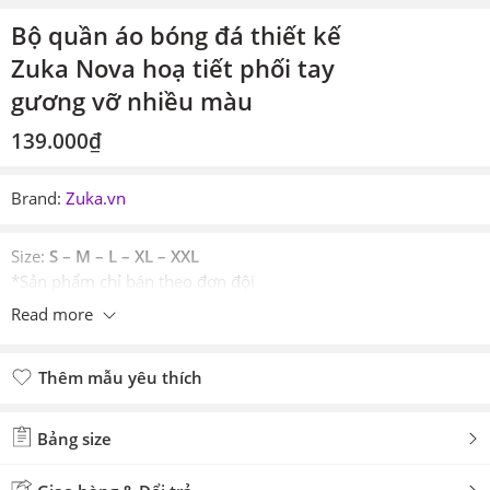
Bộ quần áo bóng đá thiết kế
Zuka Nova hoạ tiết phối tay
gương vỡ nhiều màu
139.000
₫
Brand:
Zuka.vn
Size:
S – M – L – XL – XXL
*Sản phẩm chỉ bán theo đơn đội
Read more
Thêm mẫu yêu thích
Đã thêm mẫu yêu thích
Bảng size