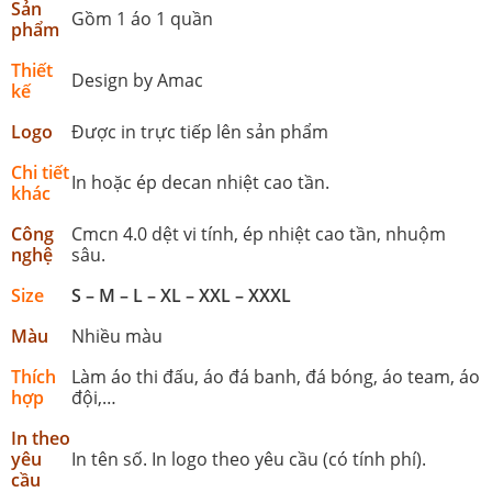
Sản
Gồm 1 áo 1 quần
phẩm
Thiết
Design by Amac
kế
Logo
Được in trực tiếp lên sản phẩm
Chi tiết
In hoặc ép decan nhiệt cao tần.
khác
Công
Cmcn 4.0 dệt vi tính, ép nhiệt cao tần, nhuộm
nghệ
sâu.
Size
S – M – L – XL – XXL – XXXL
Màu
Nhiều màu
Thích
Làm áo thi đấu, áo đá banh, đá bóng, áo team, áo
hợp
đội,…
In theo
yêu
In tên số. In logo theo yêu cầu (có tính phí).
cầu