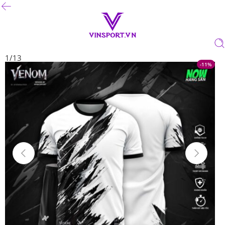
1
/
13
-11%