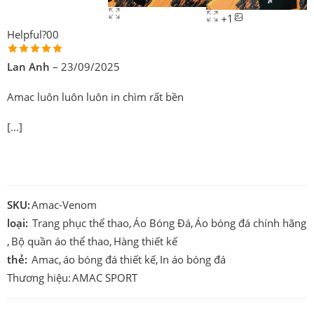
1
Helpful?
0
0
Được xếp
Lan Anh
–
23/09/2025
hạng
5
5
Amac luôn luôn luôn in chìm rất bền
sao
[...]
SKU:
Amac-Venom
loại:
Trang phục thể thao
,
Áo Bóng Đá
,
Áo bóng đá chính hãng
,
Bộ quần áo thể thao
,
Hàng thiết kế
thẻ:
Amac
,
áo bóng đá thiết kế
,
In áo bóng đá
Thương hiệu:
AMAC SPORT