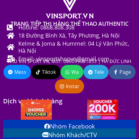
TRANG TIẾP THỊ HÀNG THỂ THAO AUTHENTIC
Hotline: 0868.808.308
18 Đường Bình Xá, Tây Phương, Hà Nội
Kelme & Joma & Hummel: 04 Lý Văn Phức,
Hà Nội
Email: vinsportshopvn@gmail.com
HKD VIN SPORT VN, MST: 006099001853 | HÀ ĐỨC LINH
Mess
Tiktok
Wa
Tele
Page
Instar
Dịch vụ khách hàng
Nhóm Facebook
Nhóm Khách/CTV