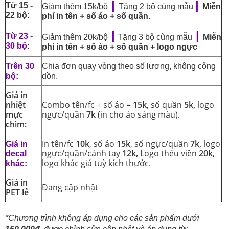
|
|
Từ 15 -
Giảm thêm 15k/bộ
Tặng 2 bộ cùng mẫu
Miễn
22 bộ:
phí in tên + số áo + số quần.
|
|
Từ 23 -
Giảm thêm 20k/bộ
Tặng 3 bộ cùng mẫu
Miễn
30 bộ:
phí in tên + số áo + số quần + logo ngực
Trên 30
Chia đơn quay vòng theo số lượng, không cộng
bộ:
dồn.
Giá in
nhiệt
Combo tên/fc + số áo =
15k
, số quần
5k,
logo
mực
ngực/quần
7k
(in cho áo sáng màu).
chìm:
In tên/fc
10k
, số áo
15k
, số ngực/quần
7k,
logo
Giá in
ngực/quần/cánh tay
12k,
Logo thêu viền
20k
,
decal
logo khác giá tuỳ kích thước.
khác:
Giá in
Đang cập nhật
PET lẻ
*Chương trình không áp dụng cho các sản phẩm dưới