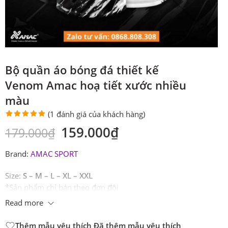
Bộ quần áo bóng đá thiết kế
Venom Amac hoạ tiết xước nhiều
màu
(
1
đánh giá của khách hàng)
5.00
1
trên 5
159.000
₫
179.000
₫
dựa trên
đánh giá
Brand:
AMAC SPORT
Size:
S – M – L – XL – XXL
*Sản phẩm chỉ bán theo đơn đội
Read more
Thêm mẫu yêu thích
Đã thêm mẫu yêu thích