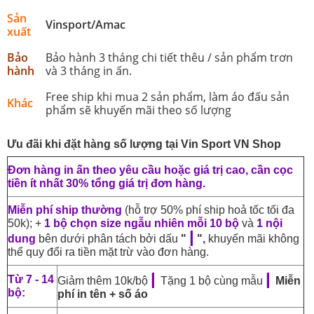
Sản
Vinsport/Amac
xuất
Bảo
Bảo hành 3 tháng chi tiết thêu / sản phẩm trơn
hành
và 3 tháng in ấn.
Free ship khi mua 2 sản phẩm, làm áo đấu sản
Khác
phẩm sẽ khuyến mãi theo số lượng
Ưu đãi khi đặt hàng số lượng tại Vin Sport VN Shop
Đơn hàng in ấn theo yêu cầu hoặc giá trị cao, cần cọc
tiền ít nhất 30% tổng giá trị đơn hàng.
Miễn phí ship thường
(hỗ trợ 50% phí ship hoả tốc tối đa
50k); +
1 bộ chọn size ngẫu nhiên mỗi 10 bộ
và
1 nội
|
dung
bên dưới phân tách bởi dấu
"
",
khuyến mãi không
thể quy đổi ra tiền mặt trừ vào đơn hàng.
|
|
Từ 7 - 14
Giảm thêm 10k/bộ
Tặng 1 bộ cùng mẫu
Miễn
bộ:
phí in tên + số áo