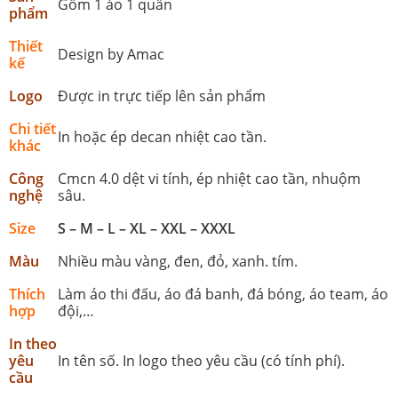
Gồm 1 áo 1 quần
phẩm
Thiết
Design by Amac
kế
Logo
Được in trực tiếp lên sản phẩm
Chi tiết
In hoặc ép decan nhiệt cao tần.
khác
Công
Cmcn 4.0 dệt vi tính, ép nhiệt cao tần, nhuộm
nghệ
sâu.
Size
S – M – L – XL – XXL – XXXL
Màu
Nhiều màu vàng, đen, đỏ, xanh. tím.
Thích
Làm áo thi đấu, áo đá banh, đá bóng, áo team, áo
hợp
đội,…
In theo
yêu
In tên số. In logo theo yêu cầu (có tính phí).
cầu