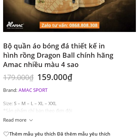
Bộ quần áo bóng đá thiết kế in
hình rồng Dragon Ball chính hãng
Amac nhiều màu 4 sao
159.000
₫
179.000
₫
Brand:
AMAC SPORT
Size:
S – M – L – XL – XXL
*Sản phẩm chỉ bán theo đơn đội
Read more
Thêm mẫu yêu thích
Đã thêm mẫu yêu thích