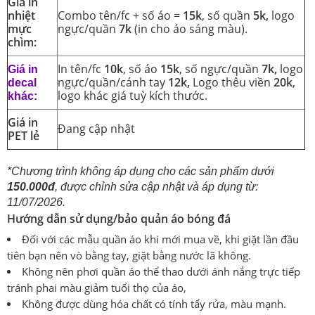
Giá in
nhiệt
Combo tên/fc + số áo =
15k
, số quần
5k,
logo
mực
ngực/quần
7k
(in cho áo sáng màu).
chìm:
In tên/fc
10k
, số áo
15k
, số ngực/quần
7k,
logo
Giá in
ngực/quần/cánh tay
12k,
Logo thêu viền
20k
,
decal
logo khác giá tuỳ kích thước.
khác:
Giá in
Đang cập nhật
PET lẻ
*Chương trình không áp dụng cho các sản phẩm dưới
150.000đ
, được chỉnh sửa cập nhật và áp dụng từ:
11/07/2026.
Hướng dẫn sử dụng/bảo quản áo bóng đá
Đối với các mẫu quần áo khi mới mua về, khi giặt lần đầu
tiên bạn nên vò bằng tay, giặt bằng nước lã không.
Không nên phơi quần áo thể thao dưới ánh nắng trực tiếp
tránh phai màu giảm tuổi thọ của áo,
Không được dùng hóa chất có tính tẩy rửa, màu mạnh.