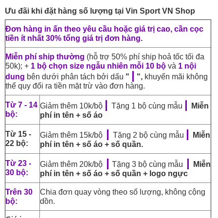
Ưu đãi khi đặt hàng số lượng tại Vin Sport VN Shop
Đơn hàng in ấn theo yêu cầu hoặc giá trị cao, cần cọc
tiền ít nhất 30% tổng giá trị đơn hàng.
Miễn phí ship thường
(hỗ trợ 50% phí ship hoả tốc tối đa
50k); +
1 bộ chọn size ngẫu nhiên mỗi 10 bộ
và
1 nội
|
dung
bên dưới phân tách bởi dấu
"
",
khuyến mãi không
thể quy đổi ra tiền mặt trừ vào đơn hàng.
|
|
Từ 7 - 14
Giảm thêm 10k/bộ
Tặng 1 bộ cùng mẫu
Miễn
bộ:
phí in tên + số áo
|
|
Từ 15 -
Giảm thêm 15k/bộ
Tặng 2 bộ cùng mẫu
Miễn
22 bộ:
phí in tên + số áo + số quần.
|
|
Từ 23 -
Giảm thêm 20k/bộ
Tặng 3 bộ cùng mẫu
Miễn
30 bộ:
phí in tên + số áo + số quần + logo ngực
Trên 30
Chia đơn quay vòng theo số lượng, không cộng
bộ:
dồn.