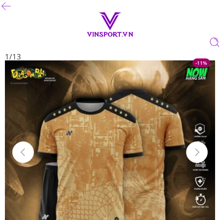
1
/
13
-11%