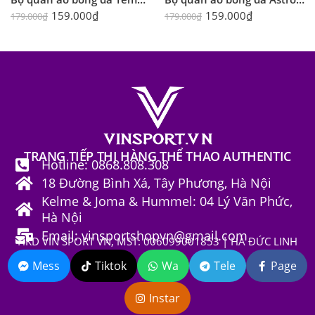
159.000
₫
159.000
₫
179.000
₫
179.000
₫
TRANG TIẾP THỊ HÀNG THỂ THAO AUTHENTIC
Hotline: 0868.808.308
18 Đường Bình Xá, Tây Phương, Hà Nội
Kelme & Joma & Hummel: 04 Lý Văn Phức,
Hà Nội
Email: vinsportshopvn@gmail.com
HKD VIN SPORT VN, MST: 006099001853 | HÀ ĐỨC LINH
Mess
Tiktok
Wa
Tele
Page
Instar