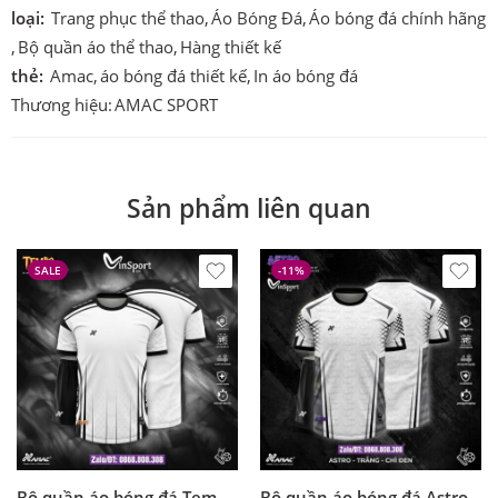
loại:
Trang phục thể thao
,
Áo Bóng Đá
,
Áo bóng đá chính hãng
,
Bộ quần áo thể thao
,
Hàng thiết kế
thẻ:
Amac
,
áo bóng đá thiết kế
,
In áo bóng đá
Thương hiệu:
AMAC SPORT
Sản phẩm liên quan
SALE
-11%
Bộ quần áo bóng đá Tempo Amac chính hãng vải thái
Bộ quần áo bóng đá Astro Amac chính hãng vải thái