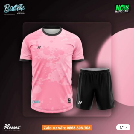
1
/
17