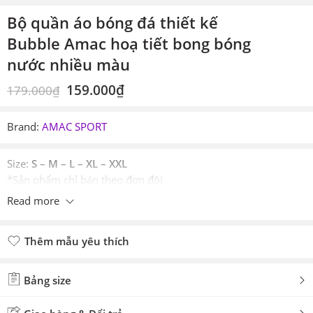
Bộ quần áo bóng đá thiết kế
Bubble Amac hoạ tiết bong bóng
nước nhiều màu
159.000
₫
179.000
₫
Brand:
AMAC SPORT
Size:
S – M – L – XL – XXL
*Sản phẩm chỉ bán theo đơn đội
Read more
Thêm mẫu yêu thích
Đã thêm mẫu yêu thích
Bảng size