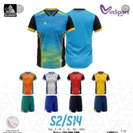
1
/
6