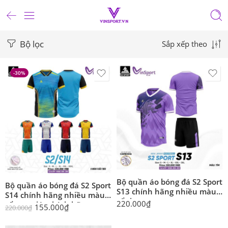
Bộ lọc
Sắp xếp theo
-30%
Bộ quần áo bóng đá S2 Sport
Bộ quần áo bóng đá S2 Sport
S13 chính hãng nhiều màu
S14 chính hãng nhiều màu
cổ tim
220.000
₫
cổ tam giác chính hãng
155.000
₫
220.000
₫