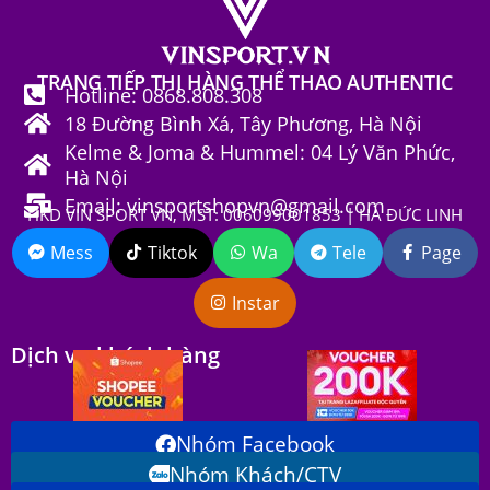
TRANG TIẾP THỊ HÀNG THỂ THAO AUTHENTIC
Hotline: 0868.808.308
18 Đường Bình Xá, Tây Phương, Hà Nội
Kelme & Joma & Hummel: 04 Lý Văn Phức,
Hà Nội
Email: vinsportshopvn@gmail.com
HKD VIN SPORT VN, MST: 006099001853 | HÀ ĐỨC LINH
Mess
Tiktok
Wa
Tele
Page
Instar
Dịch vụ khách hàng
Nhóm Facebook
Nhóm Khách/CTV