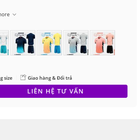
ẩm chỉ bán khi đặt theo đội
more
g size
Giao hàng & Đổi trả
LIÊN HỆ TƯ VẤN