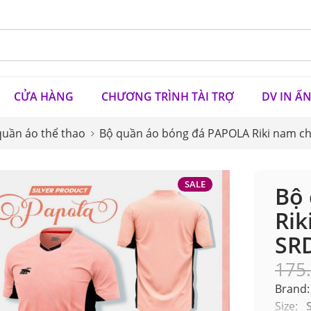
CỬA HÀNG
CHƯƠNG TRÌNH TÀI TRỢ
DV IN Ấ
quần áo thể thao
Bộ quần áo bóng đá PAPOLA Riki nam ch
SALE
Bộ
Rik
SRD
175
Brand:
Size: