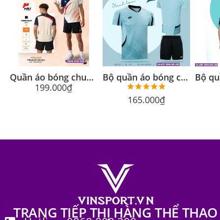
Quần áo bóng chuyền Riki Sway chính hãng, thấm hút tốt
Bộ quần áo bóng chuyền Riki Volleyball Vol2 nam nữ nhiều màu
199.000
₫
Được xếp
165.000
₫
hạng
5.00
5 sao
TRANG TIẾP THỊ HÀNG THỂ THAO