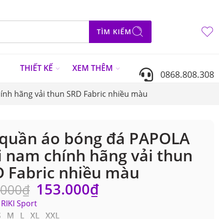
TÌM KIẾM
N
THIẾT KẾ
XEM THÊM
0868.808.308
ính hãng vải thun SRD Fabric nhiều màu
 quần áo bóng đá PAPOLA
i nam chính hãng vải thun
 Fabric nhiều màu
153.000
₫
.000
₫
RIKI Sport
S M L XL XXL