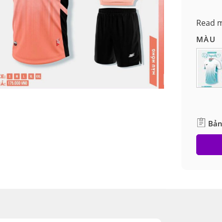
*Sản ph
Read 
MÀU
Bản