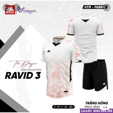
1
/
6