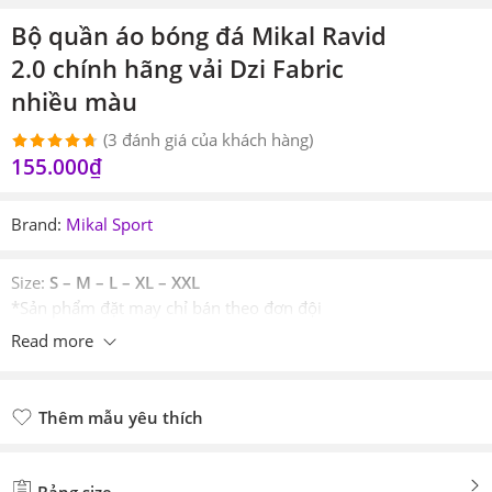
Bộ quần áo bóng đá Mikal Ravid
2.0 chính hãng vải Dzi Fabric
nhiều màu
(
3
đánh giá của khách hàng)
155.000
₫
4.67
3
trên
5 dựa trên
đánh giá
Brand:
Mikal Sport
Size:
S – M – L – XL – XXL
*Sản phẩm đặt may chỉ bán theo đơn đội
Read more
Thêm mẫu yêu thích
Đã thêm mẫu yêu thích