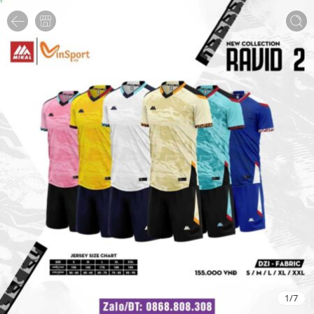
1
/
7