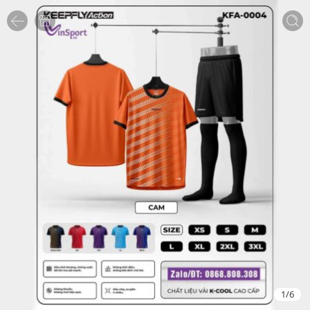
1
/
6