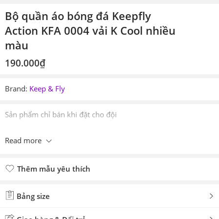
Bộ quần áo bóng đá Keepfly
Action KFA 0004 vải K Cool nhiều
màu
190.000
₫
Brand:
Keep & Fly
Sản phẩm chỉ bán khi đặt cho đội
Read more
Thêm mẫu yêu thích
Đã thêm mẫu yêu thích
Bảng size