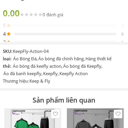
Chính hãng Keepfly
bản
0.00
0 đánh giá
Sản
Gồm 1 áo 1 quần
phẩm
5
0
Thiết
4
Design by Keep Fly Action
0
kế
3
0
Logo
Được in trực tiếp lên sản phẩm
2
0
SKU:
KeepFly-Action-04
Chi tiết
1
loại:
Áo Bóng Đá
,
Áo bóng đá chính hãng
,
Hàng thiết kế
0
In hoặc ép decan nhiệt cao tần.
khác
thẻ:
Áo bóng đá keefly action
,
Áo bóng đá Keepfly
,
Áo đá banh keepfly
,
Keepfly
,
Keepfly Action
Công
Cmcn 4.0 dệt vi tính, ép nhiệt cao tần, nhuộm
Be the first to review!
nghệ
sâu.
Thương hiệu:
Keep & Fly
Size
S – M – L – XL – XXL – XXXL
Đánh giá
Sản phẩm liên quan
Màu
Đỏ,Xanh,Hồng,Xanh,Cam.Trắng
Hiện vẫn chưa có đánh giá.
Thích
Làm áo thi đấu, áo đá banh, đá bóng, áo team, áo
hợp
đội,…
In theo