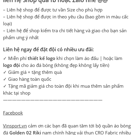
liên hệ Shop qua fb hoặc Zalo nhé @@
– Liên hệ shop để được tư vần Size cho phù hợp
– Liên hệ shop để được in theo yêu cầu (bao gồm in màu cấc
loại)
– Liên hệ để shop kiểm tra chi tiết hàng và giao cho bạn sản
phẩm ưng ý nhất
Liên hệ ngay để đặt đội có nhiều ưu đãi:
✓ Miễn phí
thiết kế logo
khi chọn làm áo đấu | hoặc làm
logo đội
cho áo đá bóng (không đẹp không lấy tiền)
✓ Giảm giá + tặng thêm quà
✓ Giao hàng toàn quốc
✓ Tặng mã giảm giá cho toàn đội khi mua thêm sản phẩm
khác tại shop
——————————————————————
Facebook
Vinsport.vn
cảm ơn các bạn đã quan tâm tới bộ quần áo bóng
đá
Golden 02 Riki
nam chính hãng vải thun CRO Fabric nhiều