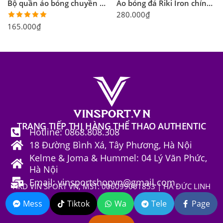
Bộ quần áo bóng chuyền Riki Volleyball Vol2 nam nữ nhiều màu
Áo bóng đá Riki Iron chính hãng nhiều màu
280.000
₫
Được xếp
165.000
₫
hạng
5.00
5 sao
TRANG TIẾP THỊ HÀNG THỂ THAO AUTHENTIC
Hotline: 0868.808.308
18 Đường Bình Xá, Tây Phương, Hà Nội
Kelme & Joma & Hummel: 04 Lý Văn Phức,
Hà Nội
Email: vinsportshopvn@gmail.com
HKD VIN SPORT VN, MST: 006099001853 | HÀ ĐỨC LINH
Mess
Tiktok
Wa
Tele
Page