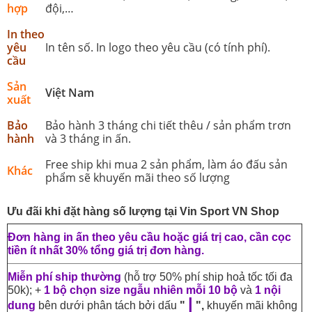
hợp
đội,…
In theo
yêu
In tên số. In logo theo yêu cầu (có tính phí).
cầu
Sản
Việt Nam
xuất
Bảo
Bảo hành 3 tháng chi tiết thêu / sản phẩm trơn
hành
và 3 tháng in ấn.
Free ship khi mua 2 sản phẩm, làm áo đấu sản
Khác
phẩm sẽ khuyến mãi theo số lượng
Ưu đãi khi đặt hàng số lượng tại Vin Sport VN Shop
Đơn hàng in ấn theo yêu cầu hoặc giá trị cao, cần cọc
tiền ít nhất 30% tổng giá trị đơn hàng.
Miễn phí ship thường
(hỗ trợ 50% phí ship hoả tốc tối đa
50k); +
1 bộ chọn size ngẫu nhiên mỗi 10 bộ
và
1 nội
|
dung
bên dưới phân tách bởi dấu
"
",
khuyến mãi không