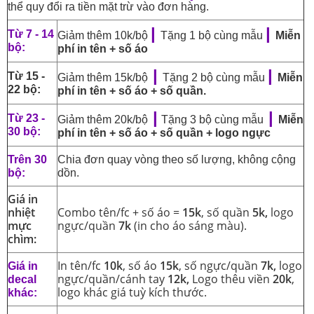
thể quy đổi ra tiền mặt trừ vào đơn hàng.
|
|
Từ 7 - 14
Giảm thêm 10k/bộ
Tặng 1 bộ cùng mẫu
Miễn
bộ:
phí in tên + số áo
|
|
Từ 15 -
Giảm thêm 15k/bộ
Tặng 2 bộ cùng mẫu
Miễn
22 bộ:
phí in tên + số áo + số quần.
|
|
Từ 23 -
Giảm thêm 20k/bộ
Tặng 3 bộ cùng mẫu
Miễn
30 bộ:
phí in tên + số áo + số quần + logo ngực
Trên 30
Chia đơn quay vòng theo số lượng, không cộng
bộ:
dồn.
Giá in
nhiệt
Combo tên/fc + số áo =
15k
, số quần
5k,
logo
mực
ngực/quần
7k
(in cho áo sáng màu).
chìm:
In tên/fc
10k
, số áo
15k
, số ngực/quần
7k,
logo
Giá in
ngực/quần/cánh tay
12k,
Logo thêu viền
20k
,
decal
logo khác giá tuỳ kích thước.
khác: