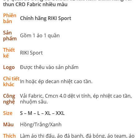
thun CRO Fabric nhiều màu
Phiên
Chính hãng RIKI Sport
bản
Sản
Gồm 1 áo 1 quần
phẩm
Thiết
RIKI Sport
kế
Logo
Được thêu vào sản phẩm
Chi tiết
In hoặc ép decan nhiệt cao tần.
khác
Công
Vải Fabric, Cmcn 4.0 dệt vi tính, ép nhiệt cao tần,
nghệ
nhuộm sâu.
Size
S – M – L – XL – XXL
Màu
Hồng/Trắng/Xanh
Thích
Làm áo thi đấu, áo đá banh, đá bóng, áo team, áo