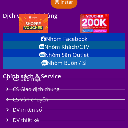
Instar
Dịch vụ khách hàng
Nhóm Facebook
Nhóm Khách/CTV
Nhóm Săn Outlet
Nhóm Buôn / Sỉ
Chính sách & Service
CS Bảo mật
CS Giao dịch chung
CS Vận chuyển
DV in tên số
DV thiết kế