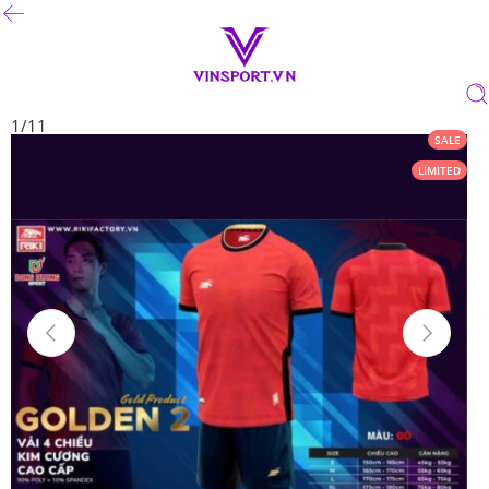
1
/
11
SALE
LIMITED