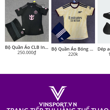
Bộ Quần Áo CLB Inter Miami 2026 Đen Hồng
Bộ Quần Áo Bóng Đá Arsenal Third 2026/27 Màu Vàng
250.000
₫
220k