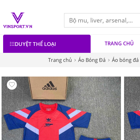
TRANG CHỦ
DUYỆT THỂ LOẠI
Trang chủ
Áo Bóng Đá
Áo bóng đá