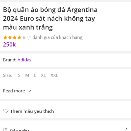
Bộ quần áo bóng đá Argentina
2024 Euro sát nách không tay
màu xanh trắng
(
1
đánh giá của khách hàng)
250k
4.00
1
trên
5 dựa
trên
Brand:
Adidas
đánh giá
Size: S M L XL XXL
Read more
Thêm mẫu yêu thích
Đã thêm mẫu yêu thích