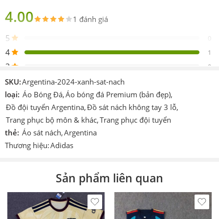
bản
4.00
1 đánh giá
Sản
1 áo 1 quần
phẩm
5
0
Thiết
4
Adidas
1
kế
3
0
Logo
Được thêu vào sản phẩm
2
0
SKU:
Argentina-2024-xanh-sat-nach
Chi tiết
1
loại:
Áo Bóng Đá
,
Áo bóng đá Premium (bản đẹp)
,
0
In hoặc ép decan nhiệt cao tần.
khác
Đồ đội tuyển Argentina
,
Đồ sát nách không tay 3 lỗ
,
Trang phục bộ môn & khác
,
Trang phục đội tuyển
Công
Cmcn 4.0 dệt vi tính, ép nhiệt cao tần, nhuộm
Viết 1 đánh giá
nghệ
sâu.
thẻ:
Áo sát nách
,
Argentina
Thương hiệu:
Adidas
Size
Áo argentina 45 đến 90kg
Showing 1 - 1 of 1 review
Màu
Xanh biển
Sắp xếp theo
Sản phẩm liên quan
Thích
Làm áo thi đấu, áo đá banh, đá bóng, áo team, áo
hợp
đội,…
Được
OKe
–
27/07/2024
xếp hạng
In theo
Tương đối hài lòng, mát