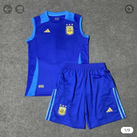
1
/
9