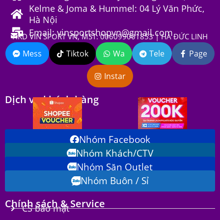
Kelme & Joma & Hummel: 04 Lý Văn Phức,
Hà Nội
Email: vinsportshopvn@gmail.com
HKD VIN SPORT VN, MST: 006099001853 | HÀ ĐỨC LINH
Mess
Tiktok
Wa
Tele
Page
Instar
Dịch vụ khách hàng
Nhóm Facebook
Nhóm Khách/CTV
Nhóm Săn Outlet
Nhóm Buôn / Sỉ
Chính sách & Service
CS bảo mật