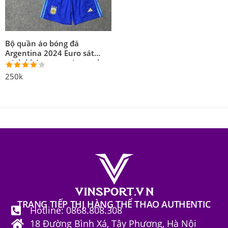
Bộ quần áo bóng đá
Argentina 2024 Euro sát
nách không tay màu xanh
trắng
Được
250k
xếp hạng
4.00
5
sao
TRANG TIẾP THỊ HÀNG THỂ THAO AUTHENTIC
Hotline: 0868.808.308
18 Đường Bình Xá, Tây Phương, Hà Nội