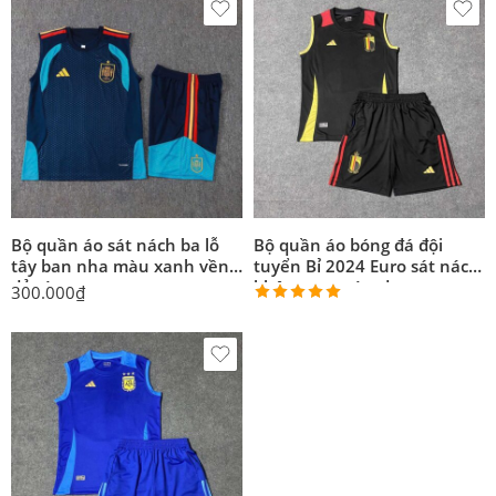
Bộ quần áo sát nách ba lỗ
Bộ quần áo bóng đá đội
tây ban nha màu xanh vền
tuyển Bỉ 2024 Euro sát nách
đỏ vàng
không tay màu đen
300.000
₫
Được xếp
hạng
5.00
5 sao