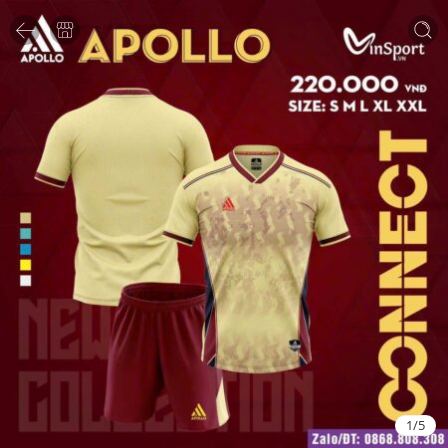
1
/
5