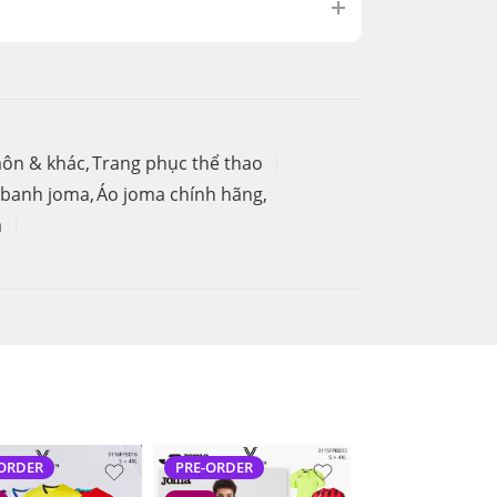
môn & khác
,
Trang phục thể thao
 banh joma
,
Áo joma chính hãng
,
a
-ORDER
PRE-ORDER