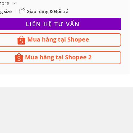
hẩu: Pre-order tuỳ theo công ty Logistic nhận đơn,
more
re-order & Chương trình Afflicate sàn TMĐT,
g size
Giao hàng & Đổi trả
n có thể giao động theo tỷ giá tuỳ thời điểm,
LIÊN HỆ TƯ VẤN
Mua hàng tại Shopee
Mua hàng tại Shopee 2