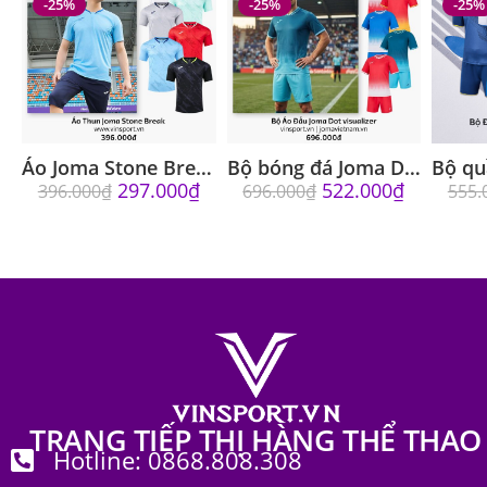
-25%
-25%
-25%
Áo Joma Stone Break Mã 3155FP0250 Nhiều Màu
Bộ bóng đá Joma Dot visualizer 3115FPB001 nhiều màu
297.000
₫
522.000
₫
396.000
₫
696.000
₫
555.
TRANG TIẾP THỊ HÀNG THỂ THAO
Hotline: 0868.808.308