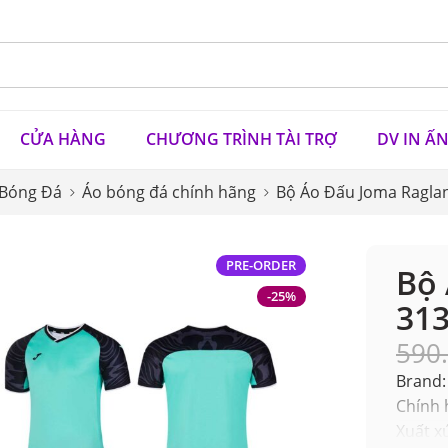
CỬA HÀNG
CHƯƠNG TRÌNH TÀI TRỢ
DV IN Ấ
 Bóng Đá
Áo bóng đá chính hãng
Bộ Áo Đấu Joma Ragla
PRE-ORDER
Bộ 
-25%
31
590
Brand:
Chính 
Xuất x