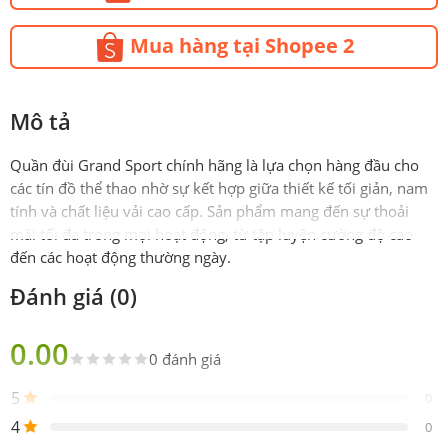
Mua hàng tại Shopee 2
Mô tả
Quần đùi Grand Sport chính hãng là lựa chọn hàng đầu cho
các tín đồ thể thao nhờ sự kết hợp giữa thiết kế tối giản, nam
tính và chất liệu vải cao cấp. Sản phẩm mang đến sự thoải
mái tối đa trong mọi hoạt động, từ tập luyện cường độ cao
đến các hoạt động thường ngày.
Đánh giá (0)
Thông số kỹ thuật
Đặc điểm
Chi tiết
0.00
0 đánh giá
Thương
Grand Sport
hiệu
5
0
4
0
Xuất xứ
Thái Lan