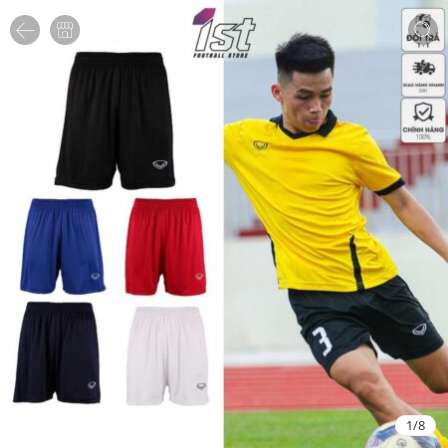
1
/
8