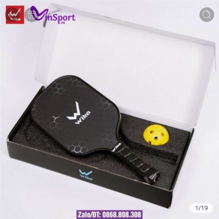
1
/
19