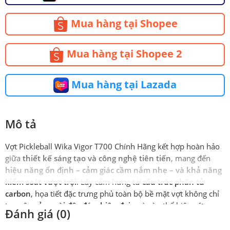
Mua hàng tại Shopee
Mua hàng tại Shopee 2
Mua hàng tại Lazada
Mô tả
Vợt Pickleball Wika Vigor T700 Chính Hãng kết hợp hoàn hảo
giữa
thiết kế sáng tạo và công nghệ tiên tiến
, mang đến
hiệu năng ổn định – cảm giác cầm nắm nhẹ – và khả năng
kiểm soát vượt trội
. Lấy cảm hứng từ
cấu trúc phân tử
carbon
, họa tiết đặc trưng phủ toàn bộ bề mặt vợt không chỉ
tạo nên
vẻ ngoài độc đáo, hiện đại
, mà còn thể hiện
sức
Đánh giá (0)
mạnh và sự bền bỉ
trong từng cú đánh.