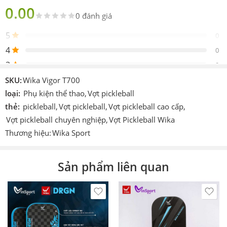
Thông số của Vợt Pickleball Wika Vigor T700 Chính Hãng
0.00
0 đánh giá
Thông
Chi tiết
5
số
0
4
0
Trọng
230 ± 10g
lượng
3
0
2
0
SKU:
Wika Vigor T700
Chất
100% Carbon T700
liệu
1
loại:
Phụ kiện thể thao
,
Vợt pickleball
0
thẻ:
pickleball
,
Vợt pickleball
,
Vợt pickleball cao cấp
,
Kích
Vợt pickleball chuyên nghiệp
,
Vợt Pickleball Wika
thước
420.5 x 183 mm
tổng
Be the first to review!
Thương hiệu:
Wika Sport
thể
Độ dày
Đánh giá
14 mm
Sản phẩm liên quan
vợt
Hiện vẫn chưa có đánh giá.
Chu vi
tay
108 mm
cầm
Quấn