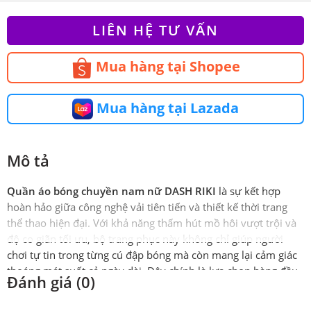
LIÊN HỆ TƯ VẤN
Mua hàng tại Shopee
Mua hàng tại Lazada
Mô tả
Quần áo bóng chuyền nam nữ DASH RIKI
là sự kết hợp
hoàn hảo giữa công nghệ vải tiên tiến và thiết kế thời trang
thể thao hiện đại. Với khả năng thấm hút mồ hôi vượt trội và
độ co giãn tối ưu, bộ trang phục này không chỉ giúp người
chơi tự tin trong từng cú đập bóng mà còn mang lại cảm giác
thoáng mát suốt cả ngày dài. Đây chính là lựa chọn hàng đầu
Đánh giá (0)
cho các đội bóng bán chuyên và chuyên nghiệp muốn khẳng
định phong cách riêng trên sân đấu.