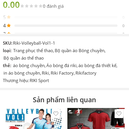
0.00
0 đánh giá
Thông số kỹ thuật
5
0
Đặc điểm
Chi tiết
4
0
Thương
Riki (DASH Collection)
3
0
hiệu
2
0
SKU:
Riki-Volleyball-Vol1-1
Chất liệu
Vải thun chuyên dụng R-Airy / Mè kim cao cấp
1
loại:
Trang phục thể thao
,
Bộ quần áo Bóng chuyền
,
0
Thấm hút mồ hôi nhanh, kháng khuẩn, chống
Bộ quần áo thể thao
Công nghệ
tia UV
thẻ:
áo bóng chuyền
,
Áo bóng đá riki
,
áo bóng đá thiết kế
,
Be the first to review!
in áo bóng chuyền
,
Riki
,
Riki Factory
,
Rikifactory
Kích thước
Nam: M, L, XL, XXL – Nữ: S, M, L, XL
Thương hiệu:
RIKI Sport
Đa dạng (Xanh lục, đỏ, vàng, trắng, xanh
Màu sắc
Đánh giá
dương…)
Hiện vẫn chưa có đánh giá.
Sản phẩm liên quan
Xuất xứ
Việt Nam
[座nasa_static_block id=”11368″]
Ưu điểm & Nhược điểm