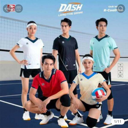
1
/
11