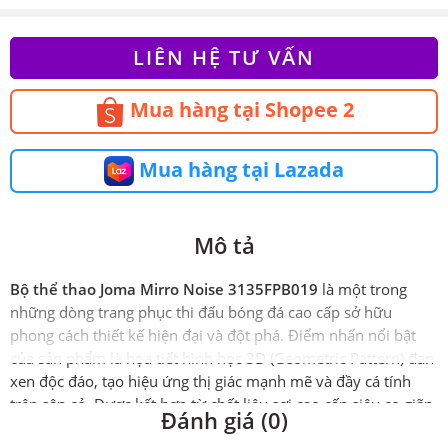
LIÊN HỆ TƯ VẤN
Mua hàng tại Shopee 2
Mua hàng tại Lazada
Mô tả
Bộ thể thao Joma Mirro Noise 3135FPB019
là một trong
những dòng trang phục thi đấu bóng đá cao cấp sở hữu
phong cách thiết kế hiện đại và đột phá. Điểm nhấn nổi bật
của sản phẩm là họa tiết hình học 3D (Geometric Pattern) đan
xen độc đáo, tạo hiệu ứng thị giác mạnh mẽ và đầy cá tính
trên sân cỏ. Được kết hợp từ chất liệu sợi cao cấp siêu co giãn
Đánh giá (0)
cùng công nghệ thoáng khí tối tân từ thương hiệu Joma, bộ