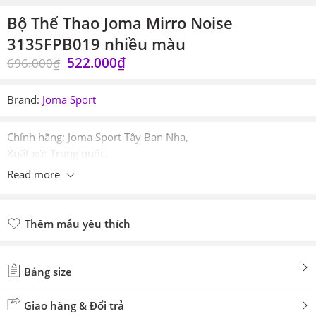
Bộ Thể Thao Joma Mirro Noise
3135FPB019 nhiều màu
522.000
₫
696.000
₫
Brand:
Joma Sport
Chính hãng: Joma Sport Tây Ban Nha,
Xuất xứ: Trung quốc,
Nhập khẩu: Pre-order tuỳ theo công ty Logistic nhận đơn,
Read more
Mua: Pre-order & Chương trình Afflicate sàn TMĐT,
Giá bán có thể giao động theo tỷ giá tuỳ thời điểm,
Thêm mẫu yêu thích
Đã thêm mẫu yêu thích
Bảng size
Giao hàng & Đổi trả