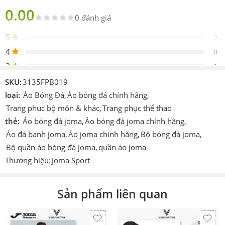
quần áo này mang đến trải nghiệm vận động đỉnh cao, giúp
0.00
các cầu thủ luôn giữ vững phong độ và sự tự tin trong mọi
0 đánh giá
trận đấu kịch tính.
5
0
Thông số kỹ thuật sản phẩm
4
0
Đặc
3
0
Chi tiết
tính
2
0
SKU:
3135FPB019
Tên sản
1
loại:
Áo Bóng Đá
,
Áo bóng đá chính hãng
,
0
Joma Mirro Noise 3135FPB019
phẩm
Trang phục bộ môn & khác
,
Trang phục thể thao
Thương
thẻ:
Áo bóng đá joma
,
Áo bóng đá joma chính hãng
,
Joma
hiệu
Be the first to review!
Áo đá banh joma
,
Áo joma chính hãng
,
Bộ bóng đá joma
,
Bộ quần áo bóng đá joma
,
quần áo joma
Mã sản
3135FPB019
phẩm
Thương hiệu:
Joma Sport
Đánh giá
Hiện vẫn chưa có đánh giá.
Phân
Bộ quần áo thi đấu bóng đá / Đồ thể thao người
loại
lớn
Sản phẩm liên quan
Chất
88% Sợi Polyester, 12% Spandex (Sợi amoniac/
liệu vải
Độ đàn hồi cao)