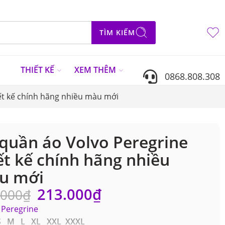
TÌM KIẾM
N
THIẾT KẾ
XEM THÊM
0868.808.308
ết kế chính hãng nhiều màu mới
quần áo Volvo Peregrine
ết kế chính hãng nhiều
u mới
213.000
₫
.000
₫
Peregrine
S M L XL XXL XXXL