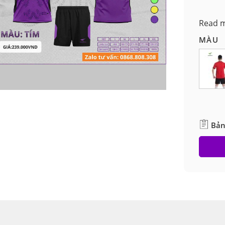
*Chọn 
Read 
MÀU
Bản