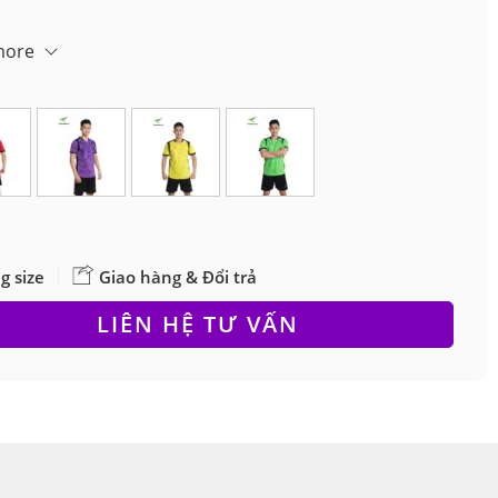
màu để xem nhiều ảnh hơn
more
g size
Giao hàng & Đổi trả
LIÊN HỆ TƯ VẤN