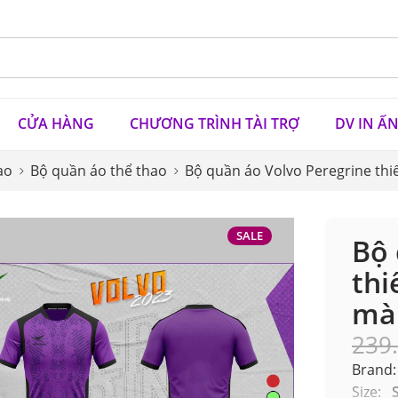
CỬA HÀNG
CHƯƠNG TRÌNH TÀI TRỢ
DV IN Ấ
ao
Bộ quần áo thể thao
Bộ quần áo Volvo Peregrine thi
SALE
Bộ 
thi
mà
239
Brand:
Size: