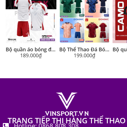
Bộ quần áo bóng đá Nanook Chính Hãng Aspeed
Bộ Thể Thao Đá Bóng Wika Dominic Chính Hãng
189.000
₫
199.000
₫
TRANG TIẾP THỊ HÀNG THỂ THAO
Hotline: 0868.808.308