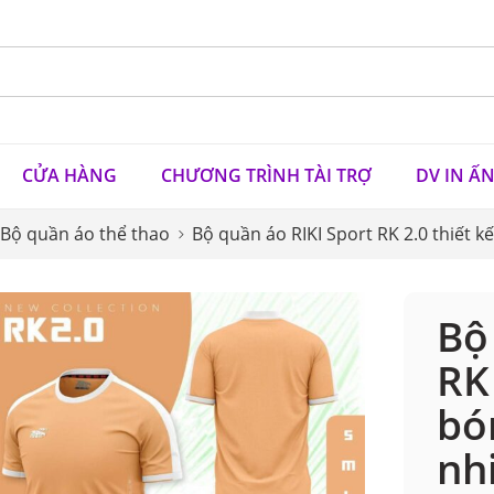
CỬA HÀNG
CHƯƠNG TRÌNH TÀI TRỢ
DV IN Ấ
Bộ quần áo thể thao
Bộ quần áo RIKI Sport RK 2.0 thiết 
Bộ
RK
bó
nh