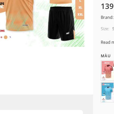
139
Brand:
Size:
*Chọn 
Read 
MÀU