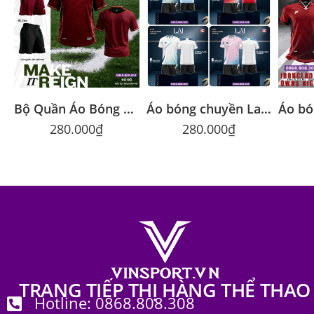
Bộ Quần Áo Bóng Đá Riki RETZ Chính Hãng Trung Cấp
Áo bóng chuyền Lai Riki chính hãng nhiều màu
280.000
₫
280.000
₫
TRANG TIẾP THỊ HÀNG THỂ THAO
Hotline: 0868.808.308