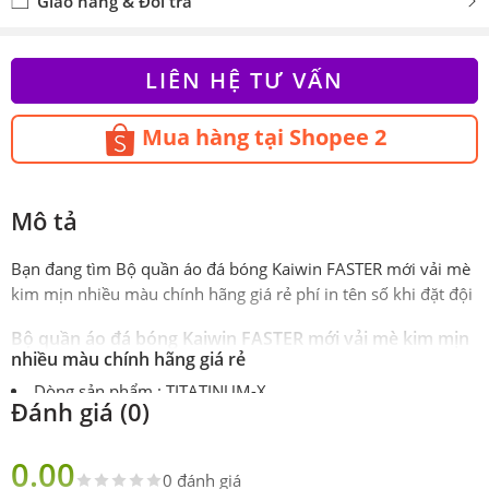
Giao hàng & Đổi trả
LIÊN HỆ TƯ VẤN
Mua hàng tại Shopee 2
Mô tả
Bạn đang tìm Bộ quần áo đá bóng Kaiwin FASTER mới vải mè
kim mịn nhiều màu chính hãng giá rẻ phí in tên số khi đặt đội
Bộ quần áo đá bóng Kaiwin FASTER mới vải mè kim mịn
nhiều màu chính hãng giá rẻ
Dòng sản phẩm : TITATINUM-X
Đánh giá (0)
Chất liệu chất lượng cao- dòng
Các sợi vải được dệt đan xen giữa Polyester – Spandex
0.00
theo hình lục giác tạo ra một mặt vải đẹp, siêu thoáng tối ưu
0 đánh giá