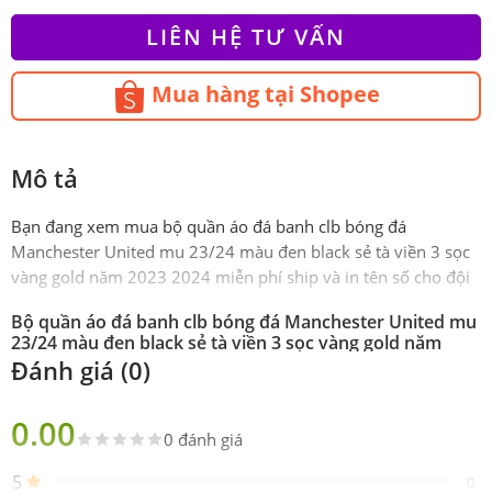
LIÊN HỆ TƯ VẤN
Mua hàng tại Shopee
Mô tả
Bạn đang xem mua bộ quần áo đá banh clb bóng đá
Manchester United mu 23/24 màu đen black sẻ tà viền 3 sọc
vàng gold năm 2023 2024 miễn phí ship và in tên số cho đội
Bộ quần áo đá banh clb bóng đá Manchester United mu
23/24 màu đen black sẻ tà viền 3 sọc vàng gold năm
2023 2024
Đánh giá (0)
Phiên
Super Fex thái
bản
0.00
0 đánh giá
Sản
Gồm 1 áo 1 quần
5
0
phẩm