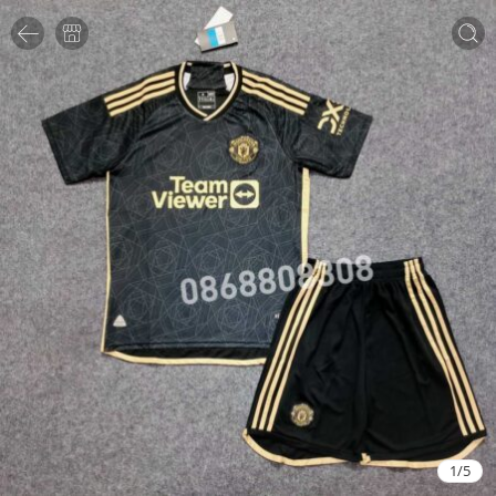
1
/
5