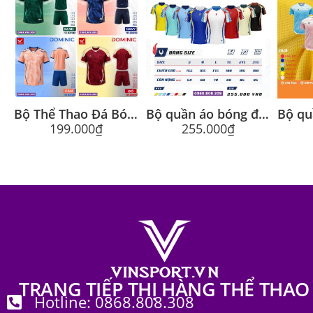
Bộ Thể Thao Đá Bóng Wika Dominic Chính Hãng
Bộ quần áo bóng đá Glory chính hãng Egan
199.000
₫
255.000
₫
TRANG TIẾP THỊ HÀNG THỂ THAO
Hotline: 0868.808.308