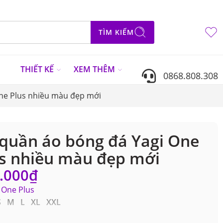
TÌM KIẾM
N
THIẾT KẾ
XEM THÊM
0868.808.308
ne Plus nhiều màu đẹp mới
quần áo bóng đá Yagi One
s nhiều màu đẹp mới
.000
₫
One Plus
S M L XL XXL