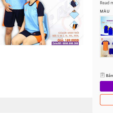
*Chọn 
Read 
MÀU
Bản