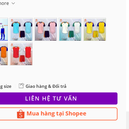
màu để xem nhiều ảnh hơn
more
g size
Giao hàng & Đổi trả
LIÊN HỆ TƯ VẤN
Mua hàng tại Shopee