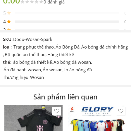
0.00
0 đánh giá
Sản
Gồm 1 áo 1 quần
phẩm
5
0
Thiết
4
Design by Wosan/Không logo clb
0
kế
3
0
Logo
Được in trực tiếp chìm vào sản phẩm
2
0
SKU:
Dodu-Wosan-Spark
Chi
1
loại:
Trang phục thể thao
,
Áo Bóng Đá
,
Áo bóng đá chính hãng
0
tiết
In hoặc ép decan nhiệt cao tần.
,
Bộ quần áo thể thao
,
Hàng thiết kế
khác
thẻ:
áo bóng đá thiết kế
,
Áo bóng đá wosan
,
Be the first to review!
Công
Cmcn 4.0 dệt vi tính, ép nhiệt cao tần,
Áo đá banh wosan
,
Áo wosan
,
In áo bóng đá
nghệ
nhuộm sâu.
Thương hiệu:
Wosan
Size
S – M – L – XL – XXL
Đánh giá
Hiện vẫn chưa có đánh giá.
Sản phẩm liên quan
Màu
Trắng,Tím,Than,Hồng,Vàng,Đỏ,Đen
Thích
Làm áo thi đấu, áo đá banh, đá bóng, áo
hợp
team, áo đội,…
In
theo
In tên số. In logo theo yêu cầu (có tính