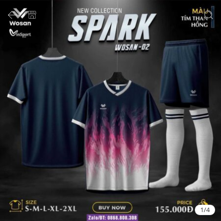
1
/
4