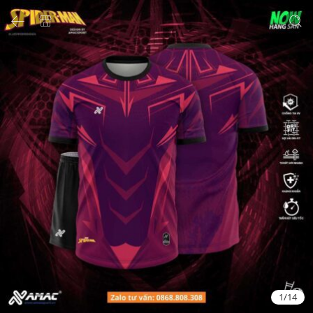
1
/
14