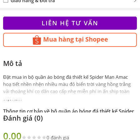
Giao hàng & Đổi trả
LIÊN HỆ TƯ VẤN
Mua hàng tại Shopee
Mô tả
Đặt mua in bộ quần áo bóng đá thiết kế Spider Man Amac
hoạ tiết nhền nhện nhiều màu đỏ biển trời vàng hồng trắng
vải thoáng khí co dãn cao cấp nhẹ miễn phí in ấn ship toàn
việt nam
Thông tin cơ bản về bộ quần áo bóng đá thiết kế Spider
Đánh giá (0)
Man Amac hoạ tiết nhền nhện nhiều màu
Phiên
Chính hãng AMAC
0.00
bản
0 đánh giá