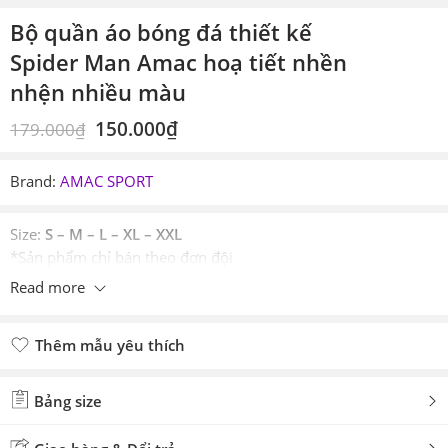
Bộ quần áo bóng đá thiết kế
Spider Man Amac hoạ tiết nhền
nhện nhiều màu
150.000
₫
179.000
₫
Brand:
AMAC SPORT
Size:
S – M – L – XL – XXL
*Sản phẩm chỉ bán theo đơn đội
Read more
Thêm mẫu yêu thích
Đã thêm mẫu yêu thích
Bảng size