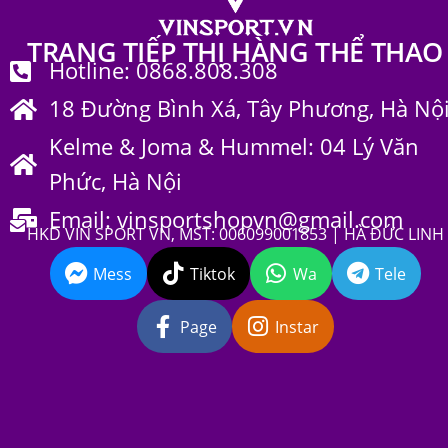
TRANG TIẾP THỊ HÀNG THỂ THAO
Hotline: 0868.808.308
18 Đường Bình Xá, Tây Phương, Hà Nộ
Kelme & Joma & Hummel: 04 Lý Văn
Phức, Hà Nội
Email: vinsportshopvn@gmail.com
HKD VIN SPORT VN, MST: 006099001853 | HÀ ĐỨC LINH
Mess
Tiktok
Wa
Tele
Page
Instar