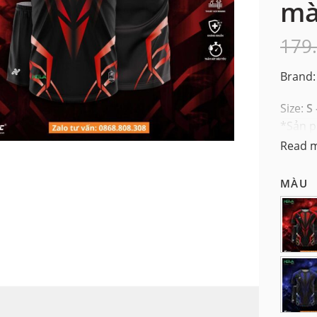
m
179
Brand:
Size:
S 
*Sản p
Read 
MÀU