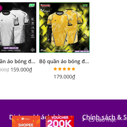
Bộ quần áo bóng đá Astro Amac chính hãng vải thái
Bộ quần áo bóng đá Winner Amac chính hãng vải thái
159.000
₫
000
₫
Được xếp
179.000
₫
hạng
5.00
5 sao
Dịch vụ khách hàng
Chính sách & S
CS bảo mật