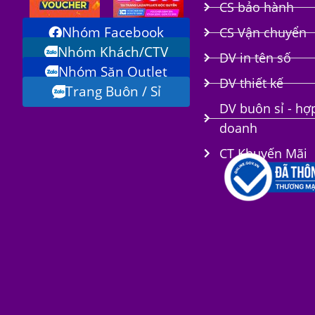
CS bảo hành
Nhóm Facebook
CS Vận chuyển
Nhóm Khách/CTV
DV in tên số
Nhóm Săn Outlet
i
DV thiết kế
Trang Buôn / Sỉ
DV buôn sỉ - hợ
doanh
CT Khuyến Mãi