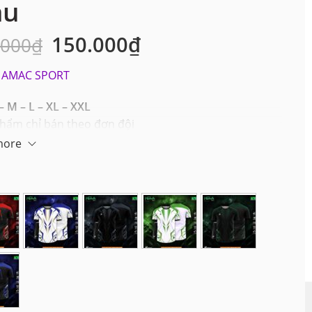
àu
150.000
₫
.000
₫
AMAC SPORT
– M – L – XL – XXL
hẩm chỉ bán theo đơn đội
more