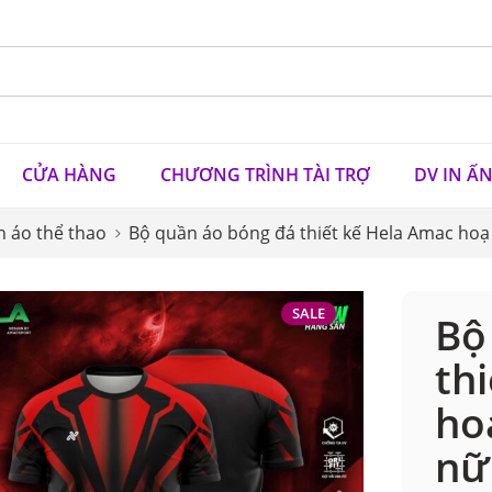
CỬA HÀNG
CHƯƠNG TRÌNH TÀI TRỢ
DV IN Ấ
 áo thể thao
Bộ quần áo bóng đá thiết kế Hela Amac hoạ
SALE
Bộ
th
ho
nữ