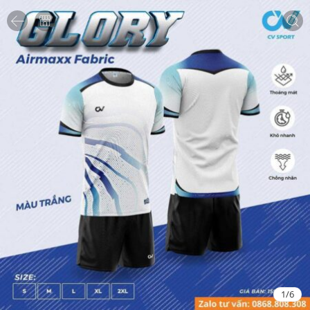
1
/
6