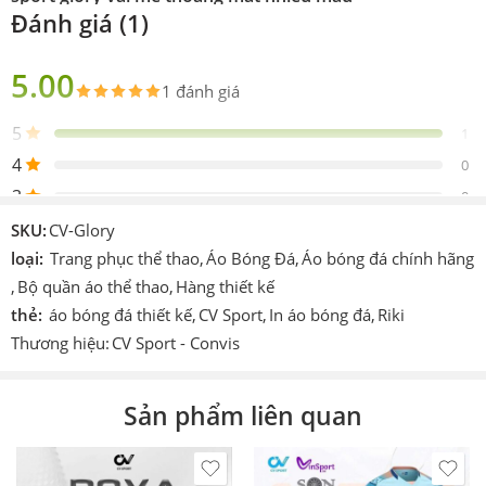
Đánh giá (1)
Phiên
Chính hãng CV Sport
bản
5.00
1 đánh giá
Sản
Gồm 1 áo 1 quần
phẩm
5
1
Thiết
4
Design by Riki
0
kế
3
0
Logo
Được in trực tiếp lên sản phẩm
2
0
SKU:
CV-Glory
Chi tiết
1
loại:
Trang phục thể thao
,
Áo Bóng Đá
,
Áo bóng đá chính hãng
0
In hoặc ép decan nhiệt cao tần.
khác
,
Bộ quần áo thể thao
,
Hàng thiết kế
thẻ:
áo bóng đá thiết kế
,
CV Sport
,
In áo bóng đá
,
Riki
Công
Cmcn 4.0 dệt vi tính, ép nhiệt cao tần, nhuộm
Viết 1 đánh giá
nghệ
sâu.
Thương hiệu:
CV Sport - Convis
Size
S – M – L – XL – XXL – XXXL
Showing 1 - 1 of 1 review
Sản phẩm liên quan
Màu
Nhiều màu vàng, đen, đỏ, xanh. tím.
Sắp xếp theo
Thích
Làm áo thi đấu, áo đá banh, đá bóng, áo team, áo
hợp
đội,…