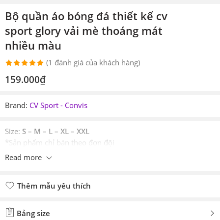
Bộ quần áo bóng đá thiết kế cv
sport glory vải mè thoáng mát
nhiều màu
(
1
đánh giá của khách hàng)
5.00
1
trên 5
159.000
₫
dựa trên
đánh giá
Brand:
CV Sport - Convis
Size:
S – M – L – XL – XXL
*Sản phẩm chỉ bán theo đơn đội
Read more
Thêm mẫu yêu thích
Đã thêm mẫu yêu thích
Bảng size