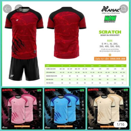
1
/
16