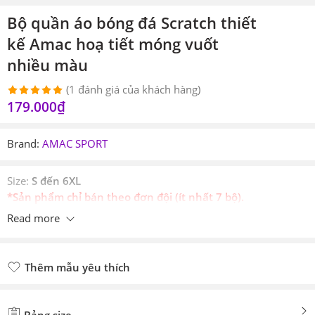
Bộ quần áo bóng đá Scratch thiết
kế Amac hoạ tiết móng vuốt
nhiều màu
(
1
đánh giá của khách hàng)
179.000
₫
5.00
1
trên 5
dựa trên
đánh giá
Brand:
AMAC SPORT
Size:
S đến 6XL
*Sản phẩm chỉ bán theo đơn đội (ít nhất 7 bộ).
Read more
Thêm mẫu yêu thích
Đã thêm mẫu yêu thích