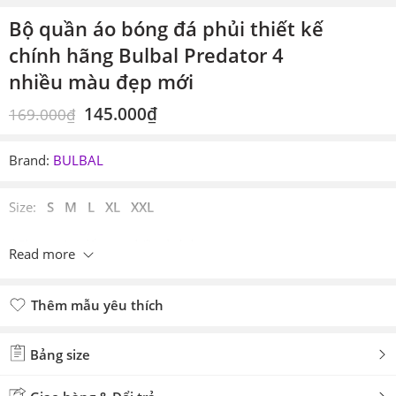
Bộ quần áo bóng đá phủi thiết kế
chính hãng Bulbal Predator 4
nhiều màu đẹp mới
145.000
₫
169.000
₫
Brand:
BULBAL
Size:
S M L XL XXL
*Chọn màu để xem nhiều ảnh hơn
Read more
Thêm mẫu yêu thích
Đã thêm mẫu yêu thích
Bảng size