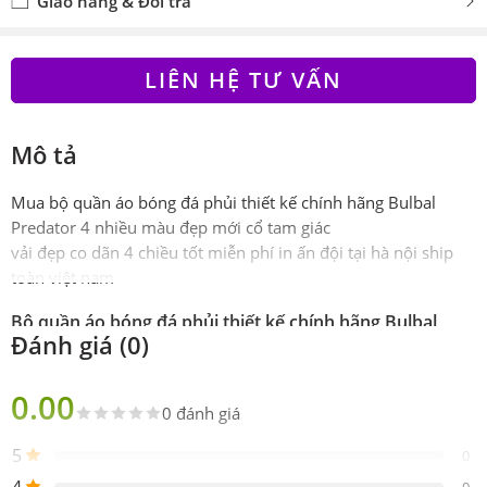
Giao hàng & Đổi trả
LIÊN HỆ TƯ VẤN
Mô tả
Mua bộ quần áo bóng đá phủi thiết kế chính hãng Bulbal
Predator 4 nhiều màu đẹp mới cổ tam giác
vải đẹp co dãn 4 chiều tốt miễn phí in ấn đội tại hà nội ship
toàn việt nam
Bộ quần áo bóng đá phủi thiết kế chính hãng Bulbal
Đánh giá (0)
Predator 4 nhiều màu đẹp mới
Phiên
Chính hãng Bulbal Authentic – Bul-Wave
0.00
bản
0 đánh giá
Sản
Gồm 1 áo 1 quần
5
0
phẩm