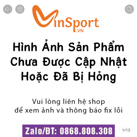
1
/
13