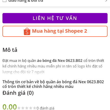
Giao hàng & Đổi trả
LIÊN HỆ TƯ VẤN
Mua hàng tại Shopee 2
Mô tả
Đặt mua in bộ quần
áo bóng đá Nex 0623.B02
cổ tròn thiết
kế chính hãng nhiều màu miễn phí in tên số logo khi đặt số
lượng cho đội từ 7 người
Thông tin cơ bản về bộ quần áo bóng đá Nex 0623.B02
cổ tròn thiết kế chính hãng nhiều màu
Đánh giá (0)
Phiên
Chính hãng NEX Sport
bản
0.00
0 đánh giá
Sản