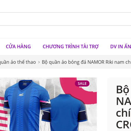
CỬA HÀNG
CHƯƠNG TRÌNH TÀI TRỢ
DV IN Ấ
quần áo thể thao
Bộ quần áo bóng đá NAMOR Riki nam chí
SALE
Bộ
NA
ch
CR