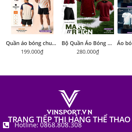
Quần áo bóng chuyền Riki Sway chính hãng, thấm hút tốt
Bộ Quần Áo Bóng Đá Riki RETZ Chính Hãng Trung Cấp
199.000
₫
280.000
₫
TRANG TIẾP THỊ HÀNG THỂ THAO
Hotline: 0868.808.308