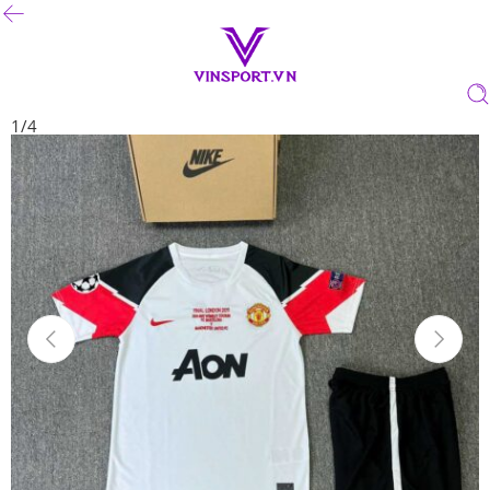
1
/
4