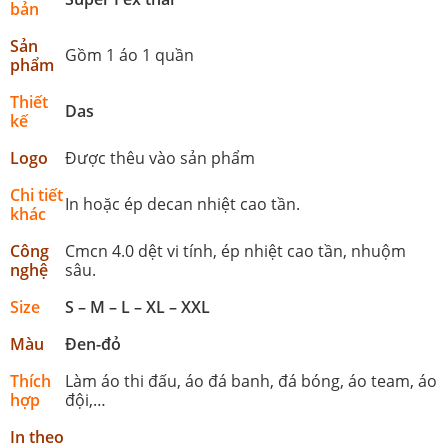
bản
Sản
Gồm 1 áo 1 quần
phẩm
Thiết
Das
kế
Logo
Được thêu vào sản phẩm
Chi tiết
In hoặc ép decan nhiệt cao tần.
khác
Công
Cmcn 4.0 dệt vi tính, ép nhiệt cao tần, nhuộm
nghệ
sâu.
Size
S – M – L – XL – XXL
Màu
Đen-đỏ
Thích
Làm áo thi đấu, áo đá banh, đá bóng, áo team, áo
hợp
đội,…
In theo