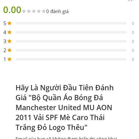
0.00
0 đánh giá
5
0
4
0
3
0
2
0
1
0
Hãy Là Người Đầu Tiên Đánh
Giá "Bộ Quần Áo Bóng Đá
Manchester United MU AON
2011 Vải SPF Mè Caro Thái
Trắng Đỏ Logo Thêu"
Email của bạn sẽ không được hiển thị công khai.