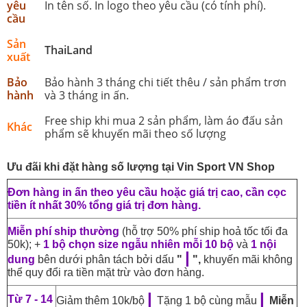
yêu
In tên số. In logo theo yêu cầu (có tính phí).
cầu
Sản
ThaiLand
xuất
Bảo
Bảo hành 3 tháng chi tiết thêu / sản phẩm trơn
hành
và 3 tháng in ấn.
Free ship khi mua 2 sản phẩm, làm áo đấu sản
Khác
phẩm sẽ khuyến mãi theo số lượng
Ưu đãi khi đặt hàng số lượng tại Vin Sport VN Shop
Đơn hàng in ấn theo yêu cầu hoặc giá trị cao, cần cọc
tiền ít nhất 30% tổng giá trị đơn hàng.
Miễn phí ship thường
(hỗ trợ 50% phí ship hoả tốc tối đa
50k); +
1 bộ chọn size ngẫu nhiên mỗi 10 bộ
và
1 nội
|
dung
bên dưới phân tách bởi dấu
"
",
khuyến mãi không
thể quy đổi ra tiền mặt trừ vào đơn hàng.
|
|
Từ 7 - 14
Giảm thêm 10k/bộ
Tặng 1 bộ cùng mẫu
Miễn