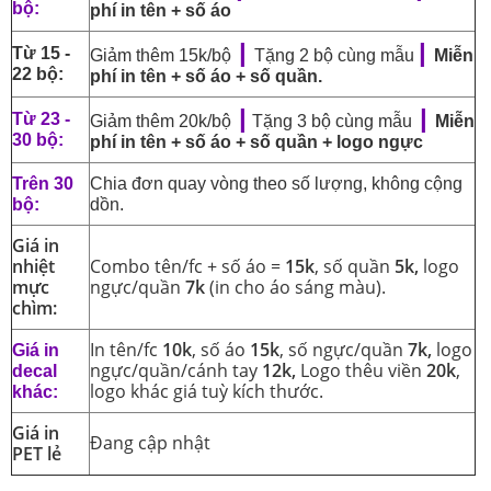
bộ:
phí in tên + số áo
|
|
Từ 15 -
Giảm thêm 15k/bộ
Tặng 2 bộ cùng mẫu
Miễn
22 bộ:
phí in tên + số áo + số quần.
|
|
Từ 23 -
Giảm thêm 20k/bộ
Tặng 3 bộ cùng mẫu
Miễn
30 bộ:
phí in tên + số áo + số quần + logo ngực
Trên 30
Chia đơn quay vòng theo số lượng, không cộng
bộ:
dồn.
Giá in
nhiệt
Combo tên/fc + số áo =
15k
, số quần
5k,
logo
mực
ngực/quần
7k
(in cho áo sáng màu).
chìm:
In tên/fc
10k
, số áo
15k
, số ngực/quần
7k,
logo
Giá in
ngực/quần/cánh tay
12k,
Logo thêu viền
20k
,
decal
logo khác giá tuỳ kích thước.
khác:
Giá in
Đang cập nhật
PET lẻ