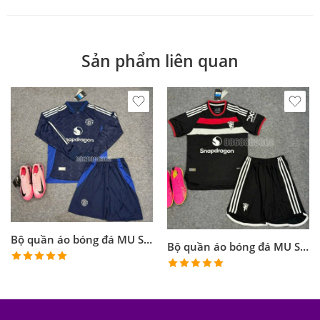
Sản phẩm liên quan
Bộ quần áo bóng đá MU Snapdragon 24/25 tay dài màu xanh năm 2024 2025 vải thai
Bộ quần áo bóng đá MU Snapdragon màu đen mùa 24/25 năm 2024 2025 vải fex thái
Được xếp
Được xếp
hạng
5.00
hạng
5.00
5 sao
5 sao