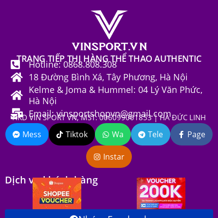
TRANG TIẾP THỊ HÀNG THỂ THAO AUTHENTIC
Hotline: 0868.808.308
18 Đường Bình Xá, Tây Phương, Hà Nội
Kelme & Joma & Hummel: 04 Lý Văn Phức,
Hà Nội
Email: vinsportshopvn@gmail.com
HKD VIN SPORT VN, MST: 006099001853 | HÀ ĐỨC LINH
Mess
Tiktok
Wa
Tele
Page
Instar
Dịch vụ khách hàng