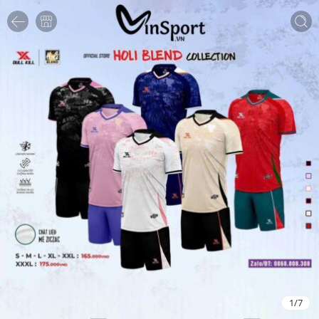
1
/
7