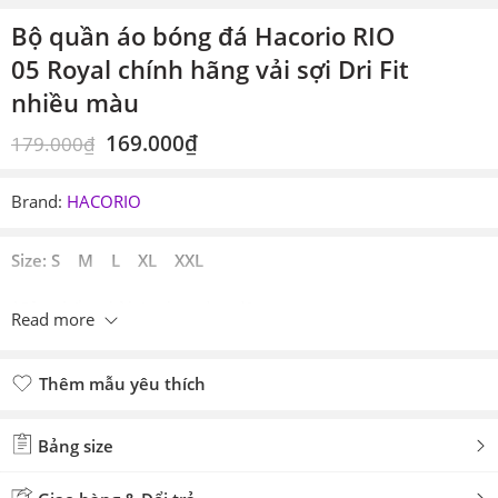
Bộ quần áo bóng đá Hacorio RIO
05 Royal chính hãng vải sợi Dri Fit
nhiều màu
169.000
₫
179.000
₫
Brand:
HACORIO
Size: S M L XL XXL
*Sản phẩm chỉ bán theo đơn đội
Read more
Thêm mẫu yêu thích
Đã thêm mẫu yêu thích
Bảng size