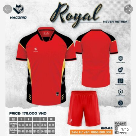
1
/
15