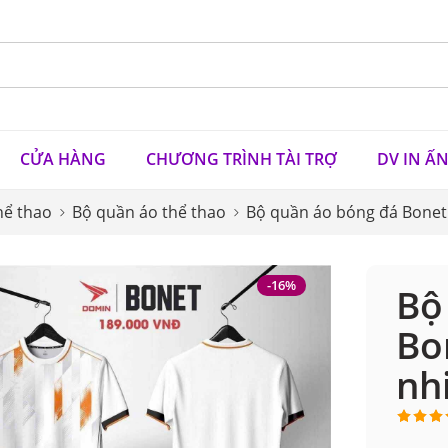
CỬA HÀNG
CHƯƠNG TRÌNH TÀI TRỢ
DV IN Ấ
hể thao
Bộ quần áo thể thao
Bộ quần áo bóng đá Bonet
-16%
Bộ
Bo
nh
5.00
1
tr