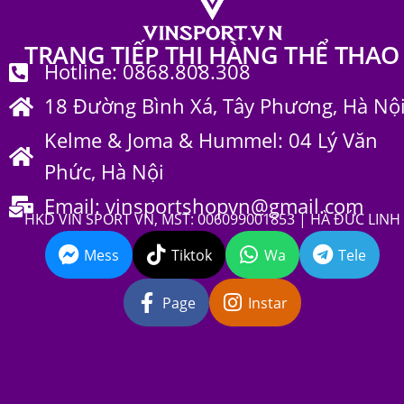
TRANG TIẾP THỊ HÀNG THỂ THAO
Hotline: 0868.808.308
18 Đường Bình Xá, Tây Phương, Hà Nộ
Kelme & Joma & Hummel: 04 Lý Văn
Phức, Hà Nội
Email: vinsportshopvn@gmail.com
HKD VIN SPORT VN, MST: 006099001853 | HÀ ĐỨC LINH
Mess
Tiktok
Wa
Tele
Page
Instar