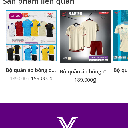
Sản phẩm liên quan
-16%
Bộ quần áo bóng đá Levis Domin nhiều màu
Bộ quần áo bóng đá Domin Raider chính hãng
159.000
₫
189.000
₫
189.000
₫