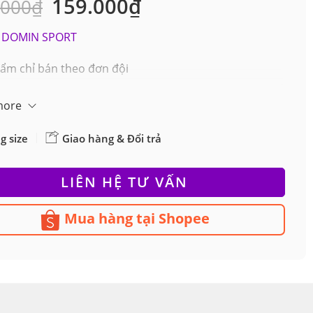
159.000
₫
.000
₫
ên
iá
DOMIN SPORT
ẩm chỉ bán theo đơn đội
more
g size
Giao hàng & Đổi trả
LIÊN HỆ TƯ VẤN
Mua hàng tại Shopee