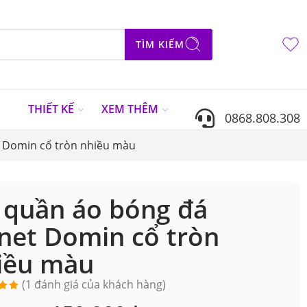
TÌM KIẾM
N
THIẾT KẾ
XEM THÊM
0868.808.308
 Domin cổ tròn nhiều màu
 quần áo bóng đá
net Domin cổ tròn
iều màu
(
1
đánh giá của khách hàng)
ên 5