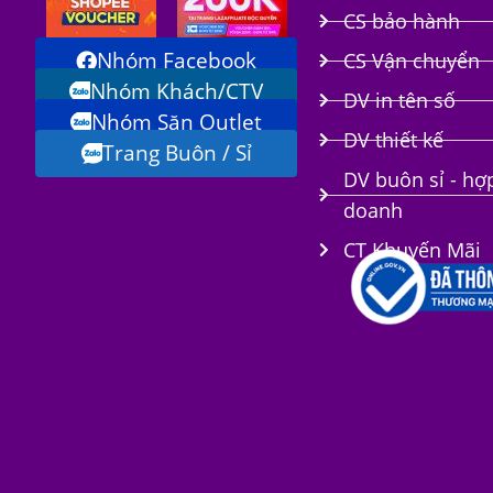
CS bảo hành
Nhóm Facebook
CS Vận chuyển
Nhóm Khách/CTV
DV in tên số
Nhóm Săn Outlet
i
DV thiết kế
Trang Buôn / Sỉ
DV buôn sỉ - hợ
doanh
CT Khuyến Mãi