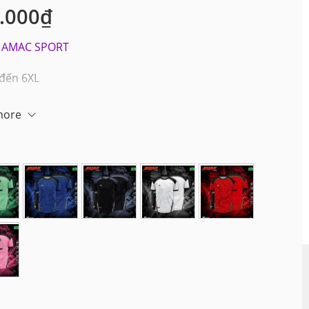
.000
₫
AMAC SPORT
 đến 6XL
more