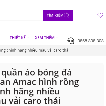
TÌM KIẾM
N
THIẾT KẾ
XEM THÊM
0868.808.308
ng chính hãng nhiều màu vải caro thái
 quần áo bóng đá
ian Amac hình rồng
ính hãng nhiều
u vải caro thái