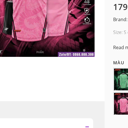
179
Brand:
Size: S
Read 
MÀU