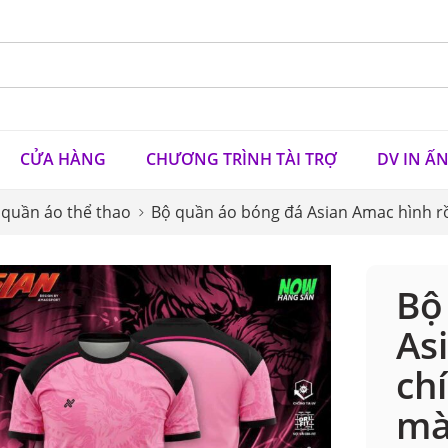
CỬA HÀNG
CHƯƠNG TRÌNH TÀI TRỢ
DV IN Ấ
 quần áo thể thao
Bộ quần áo bóng đá Asian Amac hình rồ
Bộ
As
ch
mà