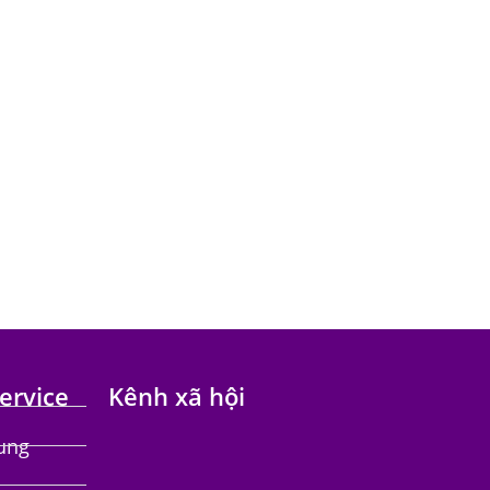
ervice
Kênh xã hội
hung