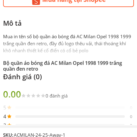
Mô tả
Mua in tên số bộ quần áo bóng đá AC Milan Opel 1998 1999
trắng quần đen retro, đầy đủ logo thêu vải, thái thoáng khí
khô nhanh thiết kế cổ điển có cổ bẻ polo
Bộ quần áo bóng đá AC Milan Opel 1998 1999 trắng
quần đen retro
Đánh giá (0)
Phiên
FEX
bản
0.00
0 đánh giá
Sản
Gồm 1 áo 1 quần, co dãn 4 chiều, bảo vệ da,
phẩm
thấm mồ hôi vừa phải,
5
0
Thiết
4
Das
0
kế
3
0
Logo
Ngực thêu, tay thêu
2
0
SKU:
ACMILAN-24-25-Away-1