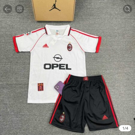
1
/
4