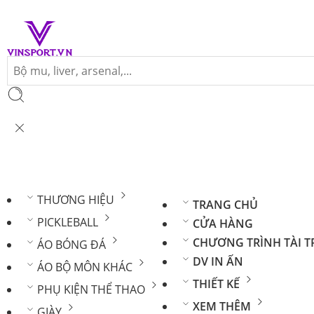
Duyệt Thể loại
THƯƠNG HIỆU
TRANG CHỦ
PICKLEBALL
CỬA HÀNG
CHƯƠNG TRÌNH TÀI T
ÁO BÓNG ĐÁ
DV IN ẤN
ÁO BỘ MÔN KHÁC
THIẾT KẾ
PHỤ KIỆN THỂ THAO
XEM THÊM
GIÀY