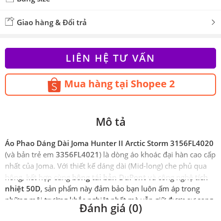
Giao hàng & Đổi trả
LIÊN HỆ TƯ VẤN
Mua hàng tại Shopee 2
Mô tả
Áo Phao Dáng Dài Joma Hunter II Arctic Storm 3156FL4020
(và bản trẻ em
3356FL4021
) là dòng áo khoác đại hàn cao cấp
nhất của Joma. Với thiết kế dáng dài (Mid-long) che phủ qua
hông, kết hợp cùng
bông tái bản DuPont
và công nghệ
tích
nhiệt 50D
, sản phẩm này đảm bảo bạn luôn ấm áp trong
những môi trường khắc nghiệt nhất mà vẫn giữ được sự sang
Đánh giá (0)
trọng, lịch lãm.