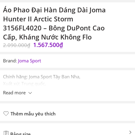
Áo Phao Đại Hàn Dáng Dài Joma
Hunter II Arctic Storm
3156FL4020 – Bông DuPont Cao
Cấp, Kháng Nước Không Flo
1.567.500
₫
2.090.000
₫
Brand:
Joma Sport
Chính hãng: Joma Sport Tây Ban Nha,
Xuất xứ: Trung quốc,
Nhập khẩu: Pre-order tuỳ theo công ty Logistic nhận đơn,
Read more
Mua: Pre-order & Chương trình Afflicate sàn TMĐT,
Giá bán có thể giao động theo tỷ giá tuỳ thời điểm,
Thêm mẫu yêu thích
Đã thêm mẫu yêu thích
Bảng size