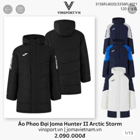
1
/
13