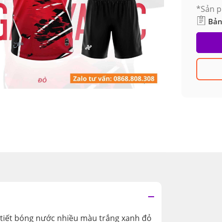
*Sản p
Bản