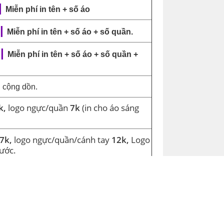
|
Miễn phí in tên + số áo
|
Miễn phí in tên + số áo + số quần.
|
Miễn phí in tên + số áo + số quần +
 cộng dồn.
k,
logo ngực/quần
7k
(in cho áo sáng
7k,
logo ngực/quần/cánh tay
12k,
Logo
hước.
000đ
, được chỉnh sửa cập nhật và áp dụng
 áo bóng đá