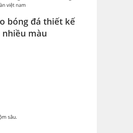
tiết bóng nước nhiều màu trắng xanh đỏ
oàn việt nam
o bóng đá thiết kế
c nhiều màu
uộm sâu.