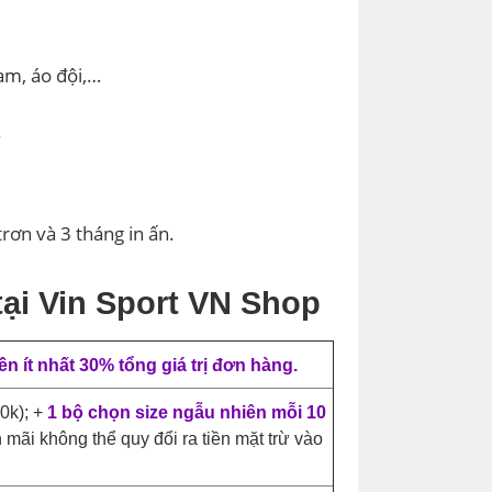
am, áo đội,…
.
rơn và 3 tháng in ấn.
tại Vin Sport VN Shop
ền ít nhất 30% tổng giá trị đơn hàng.
50k); +
1 bộ chọn size ngẫu nhiên mỗi 10
 mãi không thể quy đổi ra tiền mặt trừ vào