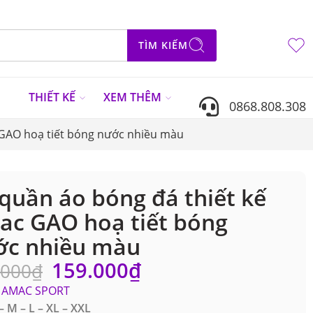
TÌM KIẾM
N
THIẾT KẾ
XEM THÊM
0868.808.308
 GAO hoạ tiết bóng nước nhiều màu
quần áo bóng đá thiết kế
c GAO hoạ tiết bóng
ớc nhiều màu
159.000
₫
.000
₫
AMAC SPORT
– M – L – XL – XXL