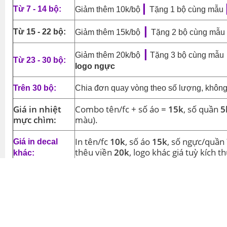
|
Từ 7 - 14 bộ:
Giảm thêm 10k/bộ
Tặng 1 bộ cùng mẫu
|
Từ 15 - 22 bộ:
Giảm thêm 15k/bộ
Tặng 2 bộ cùng mẫu
|
Giảm thêm 20k/bộ
Tặng 3 bộ cùng mẫu
Từ 23 - 30 bộ:
logo ngực
Trên 30 bộ:
Chia đơn quay vòng theo số lượng, không
Giá in nhiệt
Combo tên/fc + số áo =
15k
, số quần
5
mực chìm:
màu).
In tên/fc
10k
, số áo
15k
, số ngực/quần
Giá in decal
thêu viền
20k
, logo khác giá tuỳ kích t
khác:
*Chương trình không áp dụng cho các sản phẩm dưới
150.
từ: 11/07/2026.
Hướng dẫn sử dụng/bảo quản