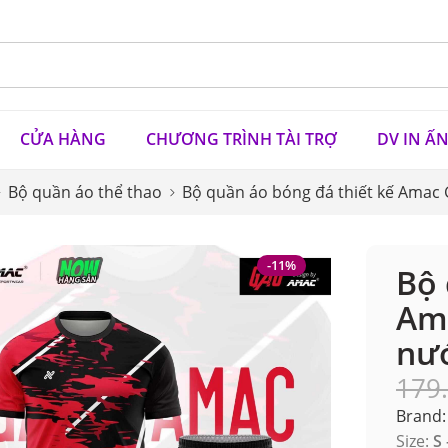
CỬA HÀNG
CHƯƠNG TRÌNH TÀI TRỢ
DV IN Ấ
Bộ quần áo thể thao
Bộ quần áo bóng đá thiết kế Amac
-11%
Bộ 
Ama
nư
179
Brand:
Size:
S 