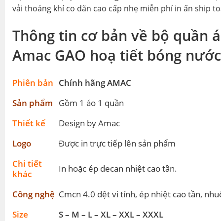
Đặt mua in bộ quần áo bóng đá thiết kế
Amac GAO
hoạ 
vải thoáng khí co dãn cao cấp nhẹ miễn phí in ấn ship t
Thông tin cơ bản về bộ quần á
Amac GAO hoạ tiết bóng nướ
Phiên bản
Chính hãng AMAC
Sản phẩm
Gồm 1 áo 1 quần
Thiết kế
Design by Amac
Logo
Được in trực tiếp lên sản phẩm
Chi tiết
In hoặc ép decan nhiệt cao tần.
khác
Công nghệ
Cmcn 4.0 dệt vi tính, ép nhiệt cao tần, nh