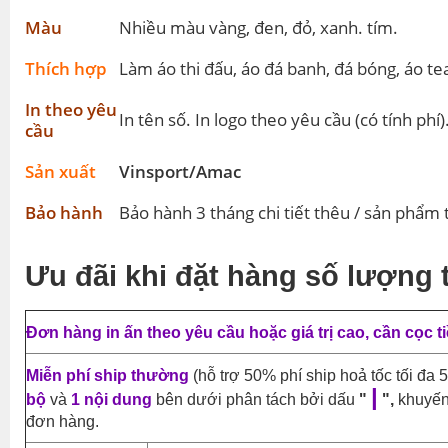
Size
S – M – L – XL – XXL – XXXL
Màu
Nhiều màu vàng, đen, đỏ, xanh. tím.
Thích hợp
Làm áo thi đấu, áo đá banh, đá bóng, áo te
In theo yêu
In tên số. In logo theo yêu cầu (có tính phí)
cầu
Sản xuất
Vinsport/Amac
Bảo hành
Bảo hành 3 tháng chi tiết thêu / sản phẩm t
Ưu đãi khi đặt hàng số lượng 
Đơn hàng in ấn theo yêu cầu hoặc giá trị cao, cần cọc ti
Miễn phí ship thường
(hỗ trợ 50% phí ship hoả tốc tối đa 
|
bộ
và
1 nội dung
bên dưới phân tách bởi dấu
"
",
khuyến
đơn hàng.