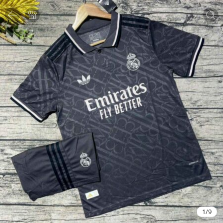
1
/
9