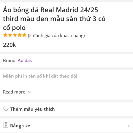
Áo bóng đá Real Madrid 24/25
third màu đen mẫu sân thứ 3 có
cổ polo
(
2
đánh giá của khách hàng)
5.00
2
trên 5
220k
dựa trên
đánh giá
Brand:
Adidas
Miễn phí in tên số khi đặt theo đội
Read more
Thêm mẫu yêu thích
Đã thêm mẫu yêu thích
Bảng size