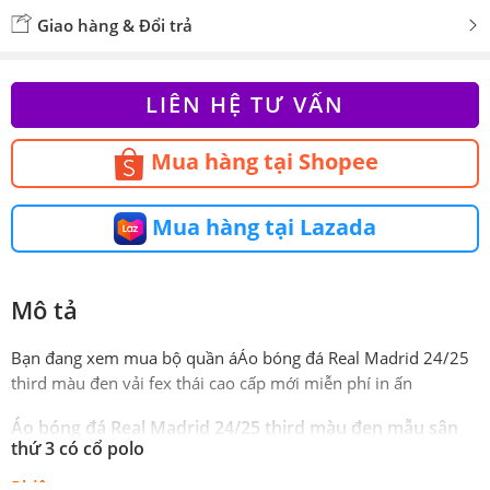
Giao hàng & Đổi trả
LIÊN HỆ TƯ VẤN
Mua hàng tại Shopee
Mua hàng tại Lazada
Mô tả
Bạn đang xem mua bộ quần áÁo bóng đá Real Madrid 24/25
third màu đen vải fex thái cao cấp mới miễn phí in ấn
Áo bóng đá Real Madrid 24/25 third màu đen mẫu sân
thứ 3 có cổ polo
Phiên