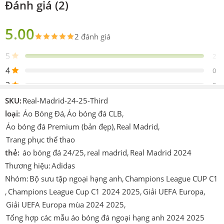
Đánh giá (2)
Fex
bản
Gồm 1 áo 1 quần, co dãn 4 chiều, bảo vệ da,
5.00
Sản
thấm mồ hôi vừa phải, không nhăn, không nhàu,
2 đánh giá
phẩm
lộn trái áo khi bỏ máy giặt.
5
2
Thiết
Adidas
4
0
kế
3
0
Logo
Được thêu vào sản phẩm
2
0
SKU:
Real-Madrid-24-25-Third
Chi tiết
1
loại:
Áo Bóng Đá
,
Áo bóng đá CLB
,
0
In hoặc ép decan nhiệt cao tần.
khác
Áo bóng đá Premium (bản đẹp)
,
Real Madrid
,
Công
Cmcn 4.0 dệt vi tính, ép nhiệt cao tần, nhuộm
Trang phục thể thao
nghệ
sâu.
Viết 1 đánh giá
thẻ:
áo bóng đá 24/25
,
real madrid
,
Real Madrid 2024
Thương hiệu:
Adidas
Size
S – M – L – XL – XXL
Nhóm:
Bộ sưu tập ngoại hạng anh
,
Champions League CUP C1
Showing 1 - 2 of 2 reviews
Màu
Trắng/Vàng/Đen
Sắp xếp theo
,
Champions League Cup C1 2024 2025
,
Giải UEFA Europa
,
Mới nhất
Thích
Làm áo thi đấu, áo đá banh, đá bóng, áo team, áo
Giải UEFA Europa mùa 2024 2025
,
Mới nhất
Oldest
Media
Lowest Rating
Highest Rating
hợp
đội,…
Tổng hợp các mẫu áo bóng đá ngoại hạng anh 2024 2025