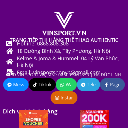
TRANG TIẾP THỊ HÀNG THỂ THAO AUTHENTIC
Hotline: 0868.808.308
18 Đường Bình Xá, Tây Phương, Hà Nội
Kelme & Joma & Hummel: 04 Lý Văn Phức,
Hà Nội
Email: vinsportshopvn@gmail.com
HKD VIN SPORT VN, MST: 006099001853 | HÀ ĐỨC LINH
Mess
Tiktok
Wa
Tele
Page
Instar
Dịch vụ khách hàng