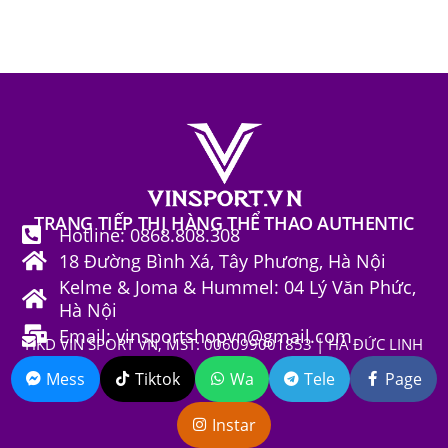
TRANG TIẾP THỊ HÀNG THỂ THAO AUTHENTIC
Hotline: 0868.808.308
18 Đường Bình Xá, Tây Phương, Hà Nội
Kelme & Joma & Hummel: 04 Lý Văn Phức,
Hà Nội
Email: vinsportshopvn@gmail.com
HKD VIN SPORT VN, MST: 006099001853 | HÀ ĐỨC LINH
Mess
Tiktok
Wa
Tele
Page
Instar