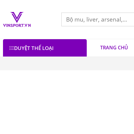
TRANG CHỦ
DUYỆT THỂ LOẠI
Bộ lọc
Lọc theo giá
SALE
Danh mục