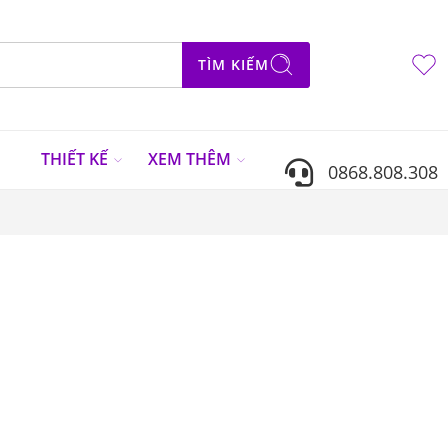
TÌM KIẾM
N
THIẾT KẾ
XEM THÊM
0868.808.308
Sắp xếp theo
...
SALE