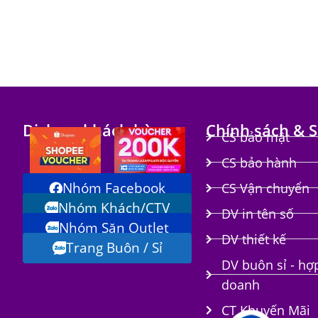
Dịch vụ khách hàng
Chính sách & S
CS bảo mật
CS bảo hành
Nhóm Facebook
CS Vận chuyển
Nhóm Khách/CTV
DV in tên số
Nhóm Săn Outlet
i
DV thiết kế
Trang Buôn / Sỉ
DV buôn sỉ - hợ
doanh
CT Khuyến Mãi