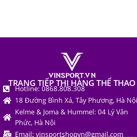
Trang phục bộ môn & khác
119
Trang phục thể thao
656
TRANG TIẾP THỊ HÀNG THỂ THAO
Hotline: 0868.808.308
18 Đường Bình Xá, Tây Phương, Hà Nộ
Kelme & Joma & Hummel: 04 Lý Văn
Phức, Hà Nội
Email: vinsportshopvn@gmail.com