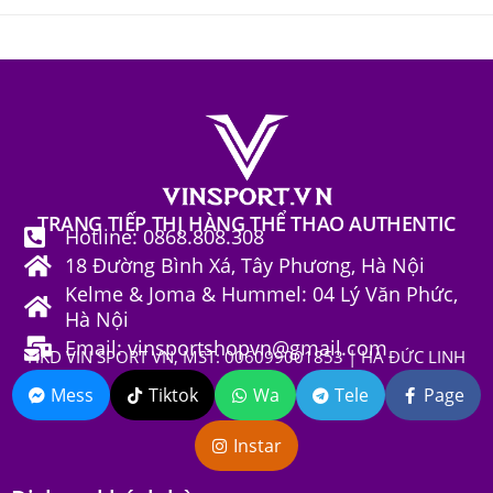
TRANG TIẾP THỊ HÀNG THỂ THAO AUTHENTIC
Hotline: 0868.808.308
18 Đường Bình Xá, Tây Phương, Hà Nội
Kelme & Joma & Hummel: 04 Lý Văn Phức,
Hà Nội
Email: vinsportshopvn@gmail.com
HKD VIN SPORT VN, MST: 006099001853 | HÀ ĐỨC LINH
Mess
Tiktok
Wa
Tele
Page
Instar