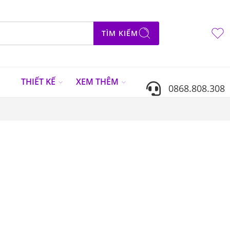
TÌM KIẾM
N
THIẾT KẾ
XEM THÊM
0868.808.308