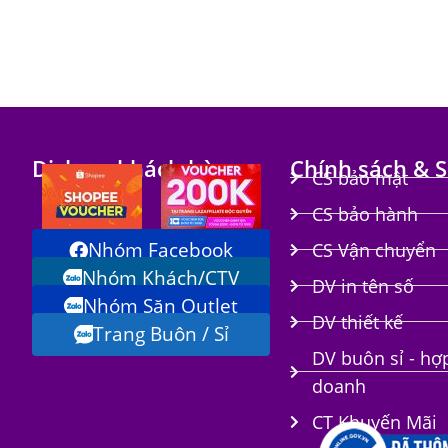
Dịch vụ khách hàng
Chính sách & S
CS bảo mật
CS bảo hành
Nhóm Facebook
CS Vận chuyển
Nhóm Khách/CTV
DV in tên số
Nhóm Săn Outlet
i
DV thiết kế
Trang Buôn / Sỉ
DV buôn sỉ - hợ
doanh
CT Khuyến Mãi