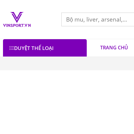
TRANG CHỦ
DUYỆT THỂ LOẠI
Bộ lọc
Lọc theo giá
Danh mục
Áo Bóng Chày
3