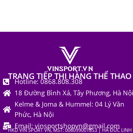
Trang phục thể thao
656
TRANG TIẾP THỊ HÀNG THỂ THAO
Hotline: 0868.808.308
18 Đường Bình Xá, Tây Phương, Hà Nộ
Kelme & Joma & Hummel: 04 Lý Văn
Phức, Hà Nội
Email: vinsportshopvn@gmail.com
HKD VIN SPORT VN, MST: 006099001853 | HÀ ĐỨC LINH