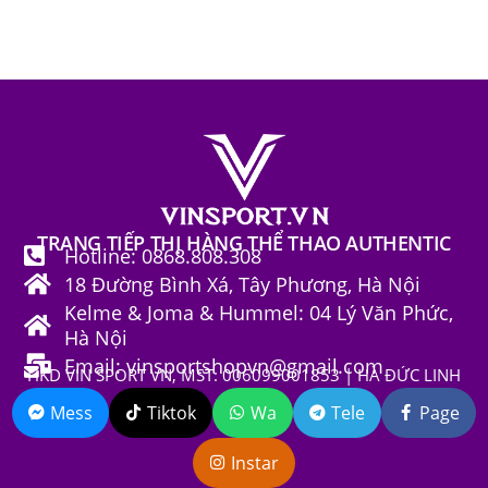
TRANG TIẾP THỊ HÀNG THỂ THAO AUTHENTIC
Hotline: 0868.808.308
18 Đường Bình Xá, Tây Phương, Hà Nội
Kelme & Joma & Hummel: 04 Lý Văn Phức,
Hà Nội
Email: vinsportshopvn@gmail.com
HKD VIN SPORT VN, MST: 006099001853 | HÀ ĐỨC LINH
Mess
Tiktok
Wa
Tele
Page
Instar